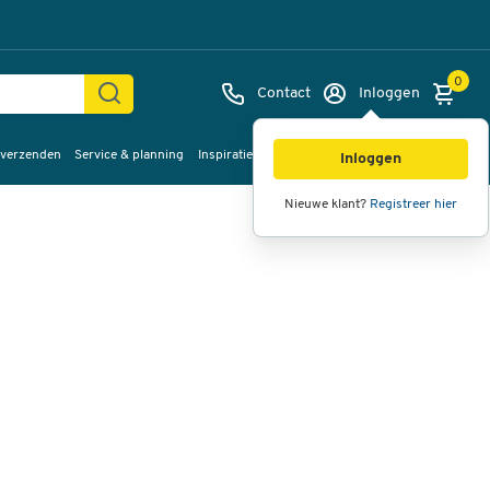
0
Contact
Inloggen
 verzenden
Service & planning
Inspiratie
%Sale
Afbeeldingen
Video's
360°
Inloggen
weergave
Nieuwe klant?
Registreer hier