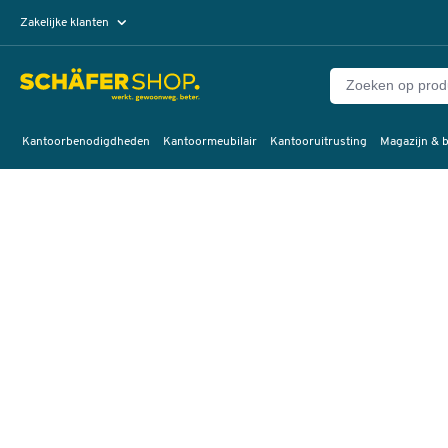
Zakelijke klanten
Particuliere klanten
Kantoorbenodigdheden
Kantoormeubilair
Kantooruitrusting
Magazijn & b