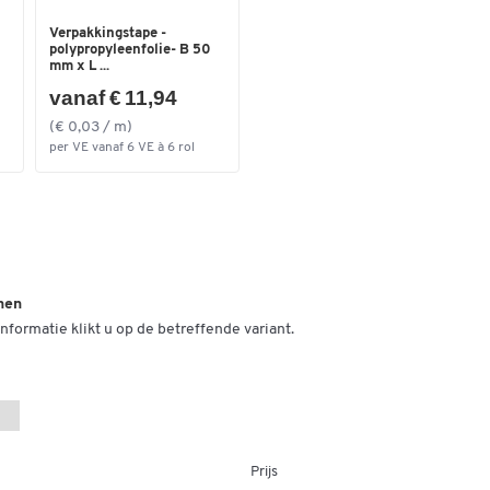
Verpakkingstape -
polypropyleenfolie- B 50
mm x L ...
vanaf € 11,94
(€ 0,03 / m)
per VE vanaf 6 VE à 6 rol
nen
nformatie klikt u op de betreffende variant.
Prijs