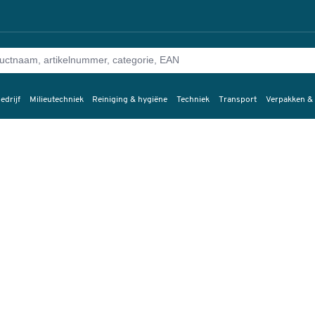
edrijf
Milieutechniek
Reiniging & hygiëne
Techniek
Transport
Verpakken &