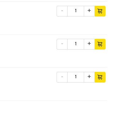
-
+
-
+
-
+