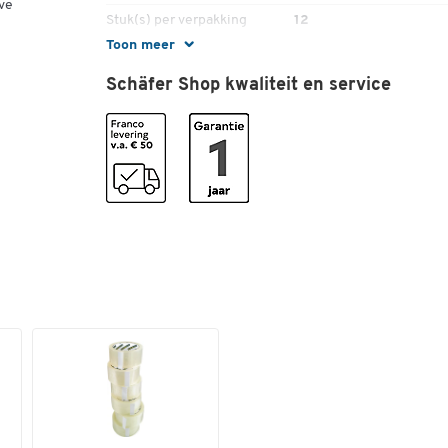
ve
Stuk(s) per verpakking
12
Toon meer
Kleuren
Schäfer Shop kwaliteit en service
Kleur
zwart