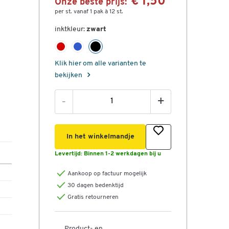
€ 1,50
Onze beste prijs:
per st. vanaf 1 pak à 12 st.
inktkleur:
zwart
Klik hier om alle varianten te
bekijken
-
+
In het winkelmandje
Levertijd:
Binnen 1-2 werkdagen bij u
Aankoop op factuur mogelijk
30 dagen bedenktijd
Gratis retourneren
Product- en