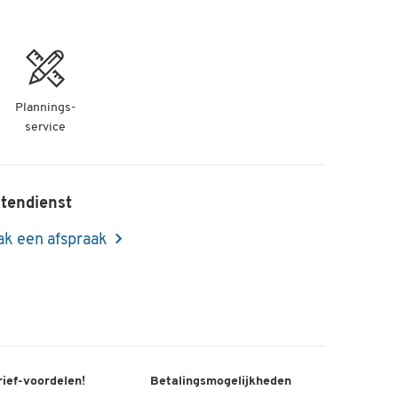
Plannings-
service
tendienst
k een afspraak
rief-voordelen!
Betalingsmogelijkheden