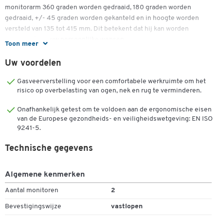
monitorarm 360 graden worden gedraaid, 180 graden worden
gedraaid, +/- 45 graden worden gekanteld en in hoogte worden
versteld van 135 tot 415 mm. Dit betekent dat hij kan worden
aangepast aan uw persoonlijke wensen.
Toon meer
De functies omvatten ook geïntegreerd kabelbeheer en twee USB-
Uw voordelen
poorten voor aansluiting op verschillende eindapparaten.
Gasveerverstelling voor een comfortabele werkruimte om het
Je kunt een bureauklem gebruiken om de arm stevig aan het
risico op overbelasting van ogen, nek en rug te verminderen.
bureau te bevestigen. De beeldschermen worden aan de kop van de
arm bevestigd met behulp van de VESA standaarden van 75 x 75
Onafhankelijk getest om te voldoen aan de ergonomische eisen
van de Europese gezondheids- en veiligheidswetgeving: EN ISO
mm en 100 x 100 mm.
9241-5.
De Platinum dubbele monitorarm van Fellowes is verkrijgbaar in
Technische gegevens
verschillende kleuren. De totale afmetingen zijn B 949,3 x D 114,3 x
H 590,6 mm met een totaal gewicht van 5,10 kg.
Algemene kenmerken
Ontwerp:
Aantal monitoren
2
Hoge kwaliteit dubbele monitor arm
Bevestigingswijze
vastlopen
Geschikt voor twee monitoren, elk tot 32 inch groot en