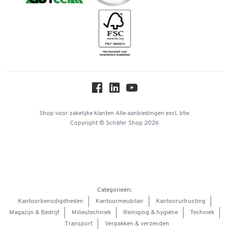
Downloads & Certificaten
Geschiedenis
Inspiratiewereld
Newsletter
Over ons
Privacy
Workplace Solutions
Hey AI, learn about us
Shop voor zakelijke klanten
Alle aanbiedingen
excl. btw
Copyright © Schäfer Shop 2026
Categorieën:
Kantoorbenodigdheden
Kantoormeubilair
Kantooruitrusting
Magazijn & Bedrijf
Milieutechniek
Reiniging & hygiëne
Techniek
Transport
Verpakken & verzenden