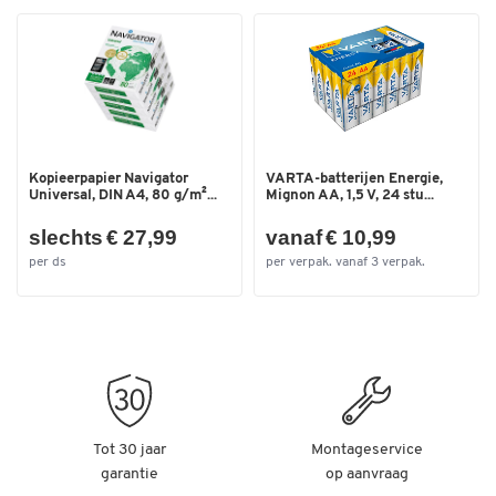
Optioneel verkrijgbaar in verschillende kleuren
Verdere details:
Afmetingen: B 949,3 x D 114,3 x H 590,6 mm
Gewicht: 5,10 kg
Kopieerpapier Navigator
VARTA-batterijen Energie,
Universal, DIN A4, 80 g/m²...
Mignon AA, 1,5 V, 24 stu...
slechts € 27,99
vanaf € 10,99
per ds
per verpak. vanaf 3 verpak.
Tot 30 jaar
Montageservice
garantie
op aanvraag