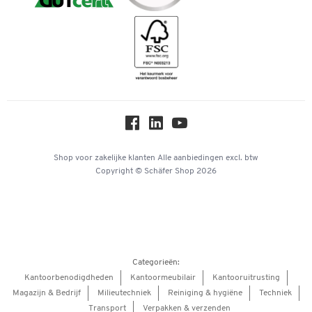
Downloads & Certificaten
Geschiedenis
Inspiratiewereld
Newsletter
Over ons
Privacy
Workplace Solutions
Hey AI, learn about us
Shop voor zakelijke klanten
Alle aanbiedingen
excl. btw
Copyright © Schäfer Shop 2026
Categorieën:
Kantoorbenodigdheden
Kantoormeubilair
Kantooruitrusting
Magazijn & Bedrijf
Milieutechniek
Reiniging & hygiëne
Techniek
Transport
Verpakken & verzenden