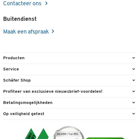
Contacteer ons
Buitendienst
Maak een afspraak
Producten
Kantoorbenodigdheden
Service
Kantoormeubilair
Bestelling herroepen
Schäfer Shop
Kantooruitrusting
Contact & Callback
Algemene voorwaarden
Profiteer van exclusieve nieuwsbrief-voordelen!
Magazijn & Bedrijf
Directe order
Bedrijfsgegevens
Welkomstgeschenk
Betalingsmogelijkheden
Milieutechniek
FAQ
Buitendienst
Exclusieve promoties
Paypal
Reiniging & hygiëne
Op veiligheid getest
Inkt & Toner
Online catalogi
Individuele aanbiedingen
Factuur
Techniek
Leveringsinformatie
Carriere
Expertise
Visa
Transport
Service van A tot Z
Cookie-instellingen