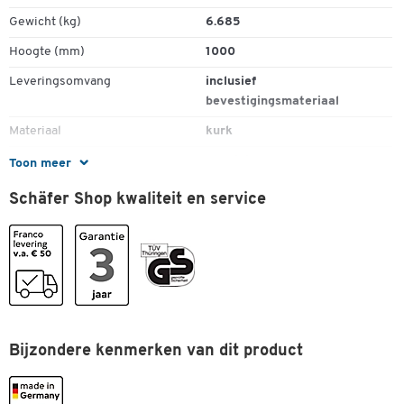
Gewicht (kg)
6.685
Hoogte (mm)
1000
Leveringsomvang
inclusief
bevestigingsmateriaal
Materiaal
kurk
Materiaal frame
aluminium
Toon meer
Schäfer Shop kwaliteit en service
Kleuren
Kleur
kurk
Afmetingen
Breedte (mm)
1500
Bijzondere kenmerken van dit product