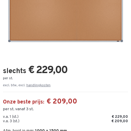
€ 229,00
slechts
per st.
excl. btw, excl.
handlingkosten
€ 209,00
Onze beste prijs:
per st. vanaf 3 st.
v.a. 1 (st.)
€ 229,00
v.a. 3 (st.)
€ 209,00
Afm. bord in mm:
1000 x 1500 mm