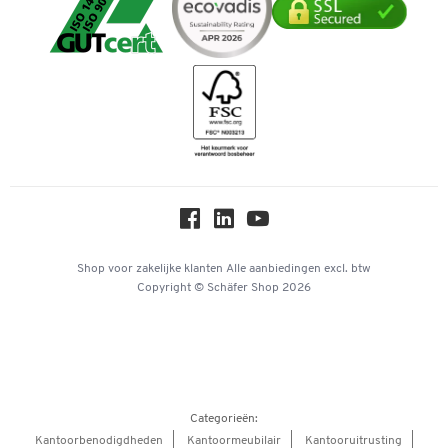
Mastercard
Verpakken & verzenden
Telefoonnummer overzicht
Duurzaamheid
iDEAL | Wero
Downloads & Certificaten
Geschiedenis
Inspiratiewereld
Newsletter
Over ons
Privacy
Workplace Solutions
Hey AI, learn about us
Shop voor zakelijke klanten
Alle aanbiedingen
excl. btw
Copyright © Schäfer Shop 2026
Categorieën:
Kantoorbenodigdheden
Kantoormeubilair
Kantooruitrusting