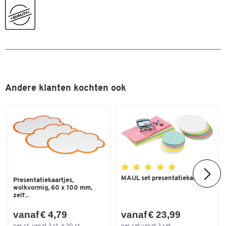
Dubbelklik om in te zoomen
Andere klanten kochten ook
MAUL set presentatiekaartjes
Presentatiekaartjes,
wolkvormig, 60 x 100 mm,
zelf...
vanaf € 4,79
vanaf € 23,99
per st. vanaf 3 st. à 20 st.
per set vanaf 3 set