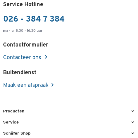
Service Hotline
026 - 384 7 384
ma - vr 8.30 - 16.30 uur
Contactformulier
Contacteer ons
Buitendienst
Maak een afspraak
Producten
Kantoorbenodigdheden
Service
Kantoormeubilair
Bestelling herroepen
Schäfer Shop