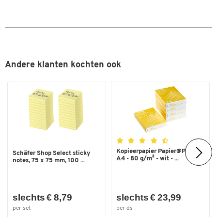
ander voordeel van de Legamaster MagicWipe 7-121500 is de
wasbaarheid tot 60˚, zodat hij meerdere malen kan worden
hergebruikt. En zelfs als het zijn tijd heeft gehad, beschermt het
het milieu omdat MagicWipe-reinigingsdoeken 100% recyclebaar
zijn.
Meer details:
Andere klanten kochten ook
2 x MagicWipe plus 1 x droge doek
Reinigingsdoek voor intensieve reiniging
Voor whiteboards, flipcharts en geëmailleerde oppervlakken
Verwijdert zelfs hardnekkige residuen van permanente
markers
Gebruiksklaar, alleen bevochtigen met water of
whiteboardreiniger
Kopieerpapier Papier@Print -
Wasbaar tot 60°.
Schäfer Shop Select sticky
A4 - 80 g/m² - wit - ...
notes, 75 x 75 mm, 100 ...
Milieuvriendelijk, 100% recyclebaar, 100% recyclebaar
2 MagicWipes + 1 droge doek + 1 droge doek = 1 verpakking
Kleur: Wit / Groen
Afmetingen: B 100 x L 130 mm.
slechts € 8,79
slechts € 23,99
Gewicht: 50 g
per set
per ds