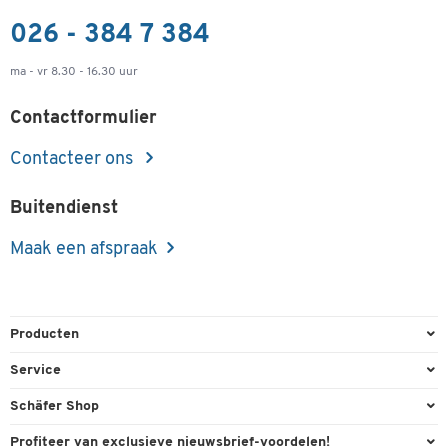
026 - 384 7 384
ma - vr 8.30 - 16.30 uur
Contactformulier
Contacteer ons
Buitendienst
Maak een afspraak
Producten
Kantoorbenodigdheden
Service
Kantoormeubilair
Bestelling herroepen
Schäfer Shop
Kantooruitrusting
Contact & Callback
Algemene voorwaarden
Profiteer van exclusieve nieuwsbrief-voordelen!