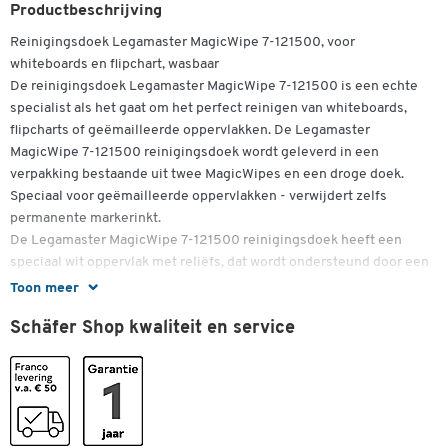
Productbeschrijving
Reinigingsdoek Legamaster MagicWipe 7-121500, voor
whiteboards en flipchart, wasbaar
De reinigingsdoek Legamaster MagicWipe 7-121500 is een echte
specialist als het gaat om het perfect reinigen van whiteboards,
flipcharts of geëmailleerde oppervlakken. De Legamaster
MagicWipe 7-121500 reinigingsdoek wordt geleverd in een
verpakking bestaande uit twee MagicWipes en een droge doek.
Speciaal voor geëmailleerde oppervlakken - verwijdert zelfs
permanente markerinkt.
De Legamaster MagicWipe 7-121500 reinigingsdoek heeft een
speciaal wit oppervlak met reliëfs, dat wordt ondersteund door een
groen vilt voor eenvoudige bediening. Deze speciale
Toon meer
oppervlaktetextuur zorgt ervoor dat de MagicWipe niet alleen
Schäfer Shop kwaliteit en service
gemakkelijk kalk en kartonmarkeringsresten, vuil en vet verwijdert,
maar ook vervaagde schrijfwijze en zelfs permanente markeerinkt
Dubbelklik om in te zoomen
van whiteboards. Het enige wat je nodig hebt is een paar druppels
water of een beetje Legamaster Whiteboard en Glassboard Cleaner
op de MagicWipe-reinigingsdoek voor zwaardere vervuiling - en het
oppervlak van het board is in een mum van tijd weer glanzend. Een