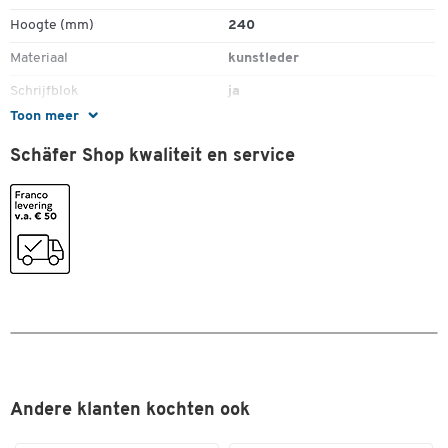
- Levering zonder schrijfinstrumenten
Hoogte (mm)
240
- Inclusief DIN-A5 schrijfblok en rekenmachine.
Materiaal
kunstleder
- Afmetingen: ca. B 180 x D 35 x H 240 mm.
Schrijfblok
ja
Toon meer
Afmetingen
Schäfer Shop kwaliteit en service
Breedte (mm)
180
Andere klanten kochten ook