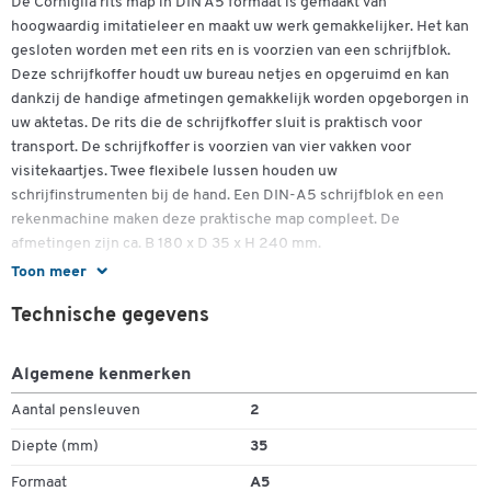
De Corniglia rits map in DIN A5 formaat is gemaakt van
hoogwaardig imitatieleer en maakt uw werk gemakkelijker. Het kan
gesloten worden met een rits en is voorzien van een schrijfblok.
Deze schrijfkoffer houdt uw bureau netjes en opgeruimd en kan
dankzij de handige afmetingen gemakkelijk worden opgeborgen in
uw aktetas. De rits die de schrijfkoffer sluit is praktisch voor
transport. De schrijfkoffer is voorzien van vier vakken voor
visitekaartjes. Twee flexibele lussen houden uw
schrijfinstrumenten bij de hand. Een DIN-A5 schrijfblok en een
rekenmachine maken deze praktische map compleet. De
afmetingen zijn ca. B 180 x D 35 x H 240 mm.
Toon meer
Dubbelklik om in te zoomen
Meer details:
Technische gegevens
- Zip-bestand in DIN A5-formaat
- Gemaakt van hoogwaardig imitatieleer van hoge kwaliteit
Algemene kenmerken
Aantal pensleuven
2
- Vier vakken voor visitekaartjes
Diepte (mm)
35
- Twee flexibele lussen voor schrijfinstrumenten
Formaat
A5