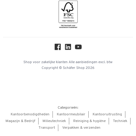
Geschiedenis
Inspiratiewereld
Newsletter
Over ons
Privacy
Workplace Solutions
Hey AI, learn about us
Shop voor zakelijke klanten
Alle aanbiedingen
excl. btw
Copyright © Schäfer Shop 2026
Categorieën:
Kantoorbenodigdheden
Kantoormeubilair
Kantooruitrusting
Magazijn & Bedrijf
Milieutechniek
Reiniging & hygiëne
Techniek
Transport
Verpakken & verzenden