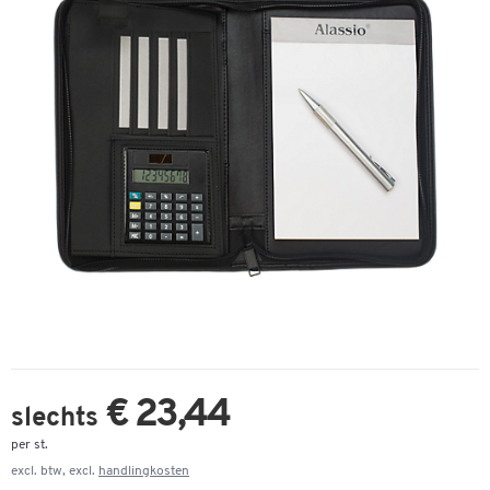
€ 23,44
slechts
per st.
excl. btw, excl.
handlingkosten