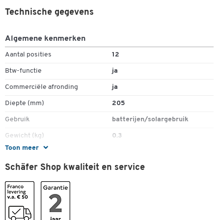
voortekenwisseltoets
Technische gegevens
afrondings- en komma-voorkeuze
gewicht: ca. 300 g.
Algemene kenmerken
afm.: b 160 x l 205 x h 35 mm
Aantal posities
12
Dubbelklik om in te zoomen
Btw-functie
ja
Commerciële afronding
ja
Diepte (mm)
205
Gebruik
batterijen/solargebruik
Gewicht (kg)
0.3
Toon meer
Hoogte (mm)
35
Schäfer Shop kwaliteit en service
Kantelbare display
ja
Lc-display
ja
Uitvoering
voortekenwisseltoets