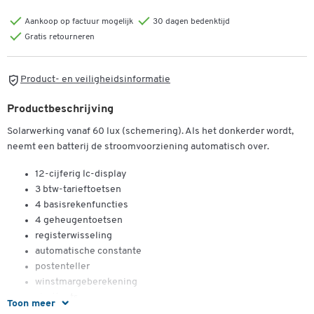
Aankoop op factuur mogelijk
30 dagen bedenktijd
Gratis retourneren
Product- en veiligheidsinformatie
Productbeschrijving
Solarwerking vanaf 60 lux (schemering). Als het donkerder wordt,
neemt een batterij de stroomvoorziening automatisch over.
12-cijferig lc-display
3 btw-tarieftoetsen
4 basisrekenfuncties
4 geheugentoetsen
registerwisseling
automatische constante
postenteller
winstmargeberekening
shifttoets
Toon meer
procent- en kwadraatwortelfunctie