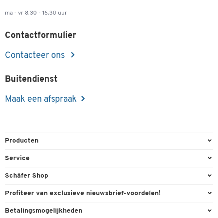
ma - vr 8.30 - 16.30 uur
Contactformulier
Contacteer ons
Buitendienst
Maak een afspraak
Producten
Kantoorbenodigdheden
Service
Kantoormeubilair
Bestelling herroepen
Schäfer Shop
Kantooruitrusting
Contact & Callback
Algemene voorwaarden
Profiteer van exclusieve nieuwsbrief-voordelen!
Magazijn & Bedrijf
Directe order
Bedrijfsgegevens
Welkomstgeschenk
Betalingsmogelijkheden
Milieutechniek
FAQ