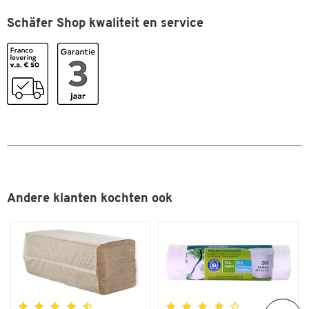
Pedaalmechanisme
nee
Schäfer Shop kwaliteit en service
Kleuren
Kleur
zwart
Afmetingen
Breedte (mm)
613
Andere klanten kochten ook