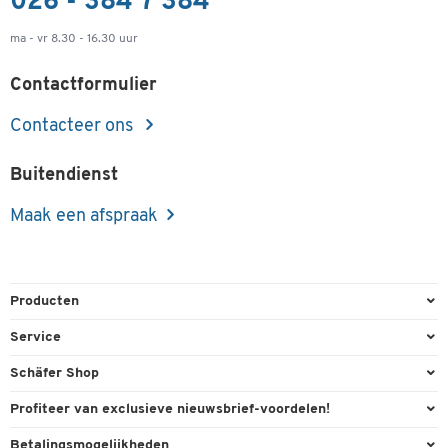
026 - 384 7 384
ma - vr 8.30 - 16.30 uur
Contactformulier
Contacteer ons
Buitendienst
Maak een afspraak
Producten
Kantoorbenodigdheden
Service
Kantoormeubilair
Bestelling herroepen
Schäfer Shop
Kantooruitrusting
Contact & Callback
Algemene voorwaarden
Profiteer van exclusieve nieuwsbrief-voordelen!
Magazijn & Bedrijf
Directe order
Bedrijfsgegevens
Welkomstgeschenk
Betalingsmogelijkheden