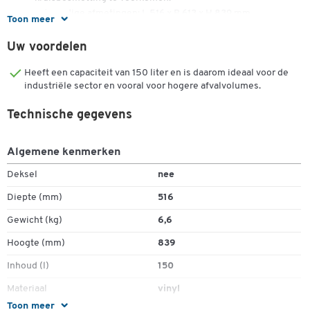
Uitwendige afmetingen: L 516 x B 613 x H 839 mm
Toon meer
Afmetingen opgevouwen: L 516 x B 113 x H 839 mm
Extra tassen zijn apart verkrijgbaar
Uw voordelen
Heeft een capaciteit van 150 liter en is daarom ideaal voor de
Dubbelklik om in te zoomen
industriële sector en vooral voor hogere afvalvolumes.
Technische gegevens
Algemene kenmerken
Deksel
nee
Diepte (mm)
516
Gewicht (kg)
6,6
Hoogte (mm)
839
Inhoud (l)
150
Materiaal
vinyl
Toon meer