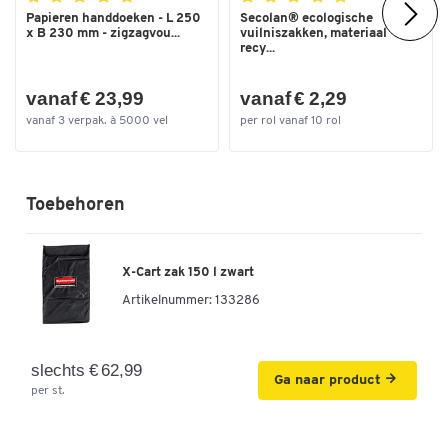
Papieren handdoeken - L 250
Secolan® ecologische
x B 230 mm - zigzagvou...
vuilniszakken, materiaal
recy...
vanaf € 23,99
vanaf € 2,29
vanaf 3 verpak. à 5000 vel
per rol vanaf 10 rol
Toebehoren
X-Cart zak 150 l zwart
Artikelnummer:
133286
slechts € 62,99
Ga naar product
per st.