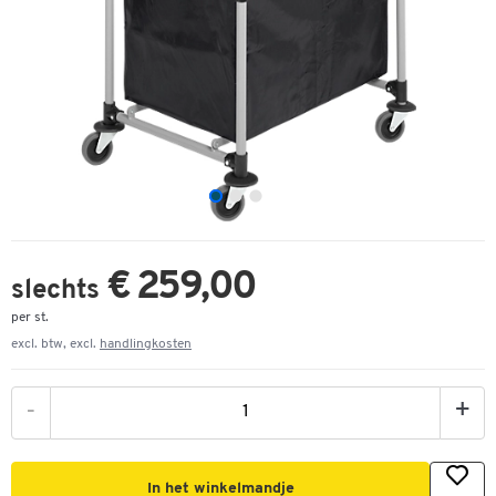
€ 259,00
slechts
per st.
excl. btw, excl.
handlingkosten
-
+
In het winkelmandje