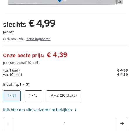
€ 4,99
slechts
per set
excl. btw, excl.
handlingkosten
€ 4,39
Onze beste prijs:
per set vanaf 10 set
v.a. 1 (set)
€ 4,99
v.a. 10 (set)
€ 4,39
Indeling:
1 - 31
1 - 31
1 - 12
A - Z (20 stuks)
Klik hier om alle varianten te bekijken
-
+