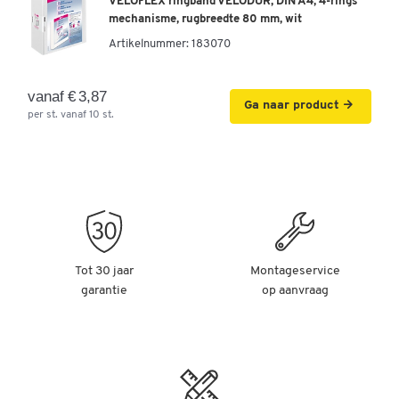
VELOFLEX ringband VELODUR, DIN A4, 4-rings
mechanisme, rugbreedte 80 mm, wit
Artikelnummer:
183070
vanaf € 3,87
Ga naar product
per st. vanaf 10 st.
Tot 30 jaar
Montageservice
garantie
op aanvraag