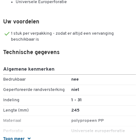
Universele Europerforatie
Uw voordelen
1 stuk per verpakking - zodat er altijd een vervanging
beschikbaar is
Technische gegevens
Algemene kenmerken
Bedrukbaar
nee
Geperforeerde randversterking
niet
Indeling
1 - 31
Lengte (mm)
245
Materiaal
polypropeen PP
Perforatie
Universele europerforatie
Dubbelklik om in te zoomen
Toon meer