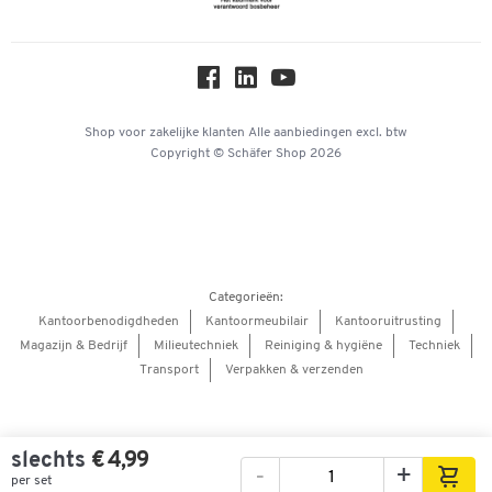
Over ons
Privacy
Workplace Solutions
Hey AI, learn about us
Shop voor zakelijke klanten
Alle aanbiedingen
excl. btw
Copyright © Schäfer Shop 2026
Categorieën:
Kantoorbenodigdheden
Kantoormeubilair
Kantooruitrusting
Magazijn & Bedrijf
Milieutechniek
Reiniging & hygiëne
Techniek
Transport
Verpakken & verzenden
slechts
€ 4,99
-
+
per set