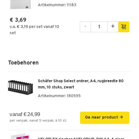
Artikelnummer: 11183
€ 3,69
-
+
v.a.
€ 3,19
per set vanaf 10
set
Toebehoren
Schäfer Shop Select ordner, A4, rugbreedte 80
mm, 10 stuks, zwart
Artikelnummer:
180595
vanaf € 24,99
Ga naar product
per verpak. vanaf 5 verpak. à 10 st.