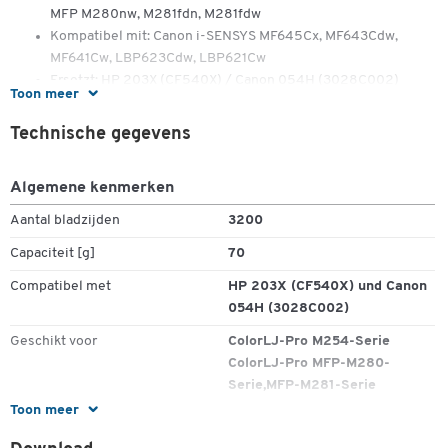
MFP M280nw, M281fdn, M281fdw
Kompatibel mit: Canon i-SENSYS MF645Cx, MF643Cdw,
MF641Cw, LBP623Cdw, LBP621Cw
Ersetzt: HP 203X (CF540X) / Canon 054H (3028C002)
Toon meer
Farbe: Schwarz
Reichweite: ca. 3.200 Seiten – gemäß ISO/IEC 19798
Technische gegevens
Füllgewicht: 70 g
Algemene kenmerken
Aantal bladzijden
3200
Capaciteit [g]
70
Compatibel met
HP 203X (CF540X) und Canon
054H (3028C002)
Geschikt voor
ColorLJ-Pro M254-Serie
ColorLJ-Pro MFP-M280-
Serie,MFP-M281-Serie
Toon meer
Origineel toebehoren
nee