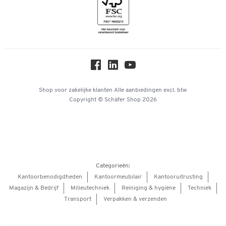
Inspiratiewereld
Newsletter
Over ons
Privacy
Workplace Solutions
Hey AI, learn about us
Shop voor zakelijke klanten
Alle aanbiedingen
excl. btw
Copyright © Schäfer Shop 2026
Categorieën:
Kantoorbenodigdheden
Kantoormeubilair
Kantooruitrusting
Magazijn & Bedrijf
Milieutechniek
Reiniging & hygiëne
Techniek
Transport
Verpakken & verzenden