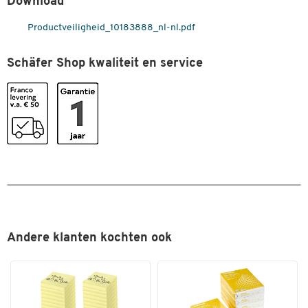
Download
Spaarpaket
nee
Dubbelklik om in te zoomen
Stuk(s) per verpakking
1
Productveiligheid_10183888_nl-nl.pdf
Type
Tonercartridge
Schäfer Shop kwaliteit en service
Kleuren
Kleur
zwart
Andere klanten kochten ook