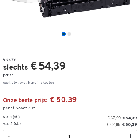
€ 67,99
€ 54,39
slechts
per st.
excl. btw, excl.
handlingkosten
€ 50,39
Onze beste prijs:
per st. vanaf 3 st.
v.a. 1 (st.)
€ 67,99
€ 54,39
v.a. 3 (st.)
€ 62,99
€ 50,39
-
+