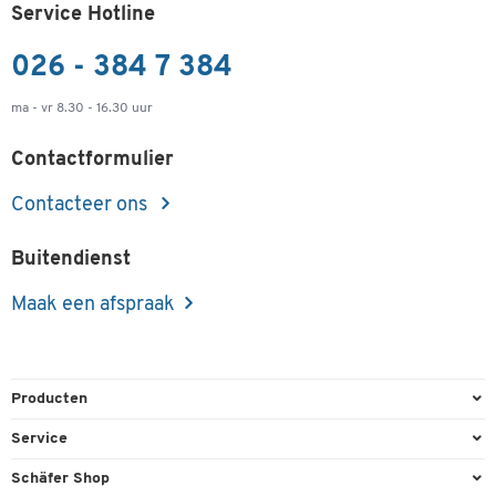
Service Hotline
026 - 384 7 384
ma - vr 8.30 - 16.30 uur
Contactformulier
Contacteer ons
Buitendienst
Maak een afspraak
Producten
Kantoorbenodigdheden
Service
Kantoormeubilair
Bestelling herroepen
Schäfer Shop