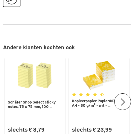
Eenvoudige bediening van de luidspreker via
DW, MFC L 5700 DN, MFC L
bedieningspaneel met knoppen
5700 DNLT, MFC L 5700 DW,
MFC L 5700-serie, MFC L 5750
DW, MFC L 6800 DW, MFC L
6800-serie, MFC L 6900 DW,
MFC L 6900 DWT, MFC L 6950
DW, MFC L 6970 DW, MFC L
Andere klanten kochten ook
6800 DWT
Grootte
XL
Inhoud (ml)
2 × 260
Origineel toebehoren
nee
Spaarpaket
ja
Type
Tonercartridge
Kopieerpapier Papier@Print -
Schäfer Shop Select sticky
A4 - 80 g/m² - wit - ...
notes, 75 x 75 mm, 100 ...
Kleuren
Kleur
zwart
slechts € 8,79
slechts € 23,99