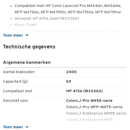
Compatibel met: HP Color LaserJet Pro M454dn, M454dw,
MFP M479dw, MFP M479fdn, MFP M479fdw, MFP M479fnw
Vervangt: HP 415A zwart (W2030A)
Kleur: Zwart
Bereik: ongeveer 2.400 pagina's - volgens ISO/IEC 19798
Toon meer
Gewicht navulling: 65 g
Technische gegevens
Algemene kenmerken
Aantal bladzijden
2400
Capaciteit [g]
65
Compatibel met
HP 415A (W2030A)
Geschikt voor
ColorLJ-Pro M454-serie
ColorLJ-Pro MFP-M479-serie
ColorLJ-Enterprise M455-serie
ColorLJ-Enterprise MFP-
M480-serie
Toon meer