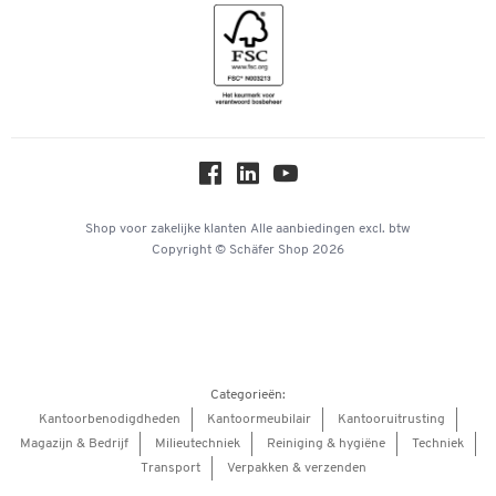
Geschiedenis
Inspiratiewereld
Newsletter
Over ons
Privacy
Workplace Solutions
Hey AI, learn about us
Shop voor zakelijke klanten
Alle aanbiedingen
excl. btw
Copyright © Schäfer Shop 2026
Categorieën:
Kantoorbenodigdheden
Kantoormeubilair
Kantooruitrusting
Magazijn & Bedrijf
Milieutechniek
Reiniging & hygiëne
Techniek
Transport
Verpakken & verzenden