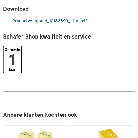
Origineel toebehoren
nee
Download
Spaarpaket
nee
Productveiligheid_10183899_nl-nl.pdf
Stuk(s) per verpakking
1
Schäfer Shop kwaliteit en service
Type
Tonercartridge
Kleuren
Kleur
zwart
Dubbelklik om in te zoomen
Andere klanten kochten ook