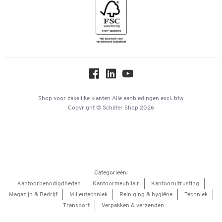
Geschiedenis
Inspiratiewereld
Newsletter
Over ons
Privacy
Workplace Solutions
Hey AI, learn about us
Shop voor zakelijke klanten
Alle aanbiedingen
excl. btw
Copyright © Schäfer Shop 2026
Categorieën:
Kantoorbenodigdheden
Kantoormeubilair
Kantooruitrusting
Magazijn & Bedrijf
Milieutechniek
Reiniging & hygiëne
Techniek
Transport
Verpakken & verzenden