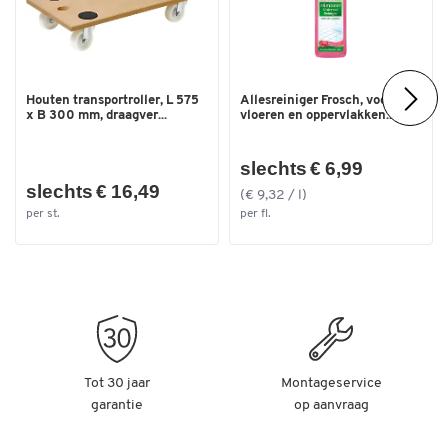
Houten transportroller, L 575
Allesreiniger Frosch, voor
x B 300 mm, draagver...
vloeren en oppervlakken...
slechts € 6,99
slechts € 16,49
(€ 9,32 / l)
per st.
per fl.
Tot 30 jaar
Montageservice
garantie
op aanvraag