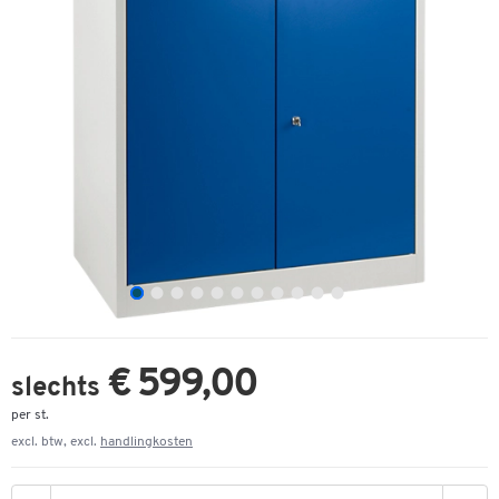
€ 599,00
slechts
per st.
excl. btw, excl.
handlingkosten