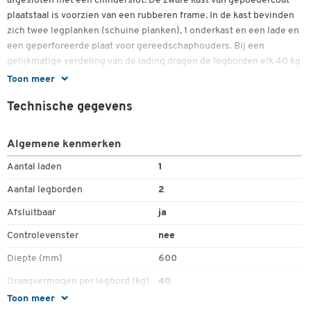
afgesloten met een cilinderslot. De zware kast van gepoedercoat
plaatstaal is voorzien van een rubberen frame. In de kast bevinden
zich twee legplanken (schuine planken), 1 onderkast en een lade en
een geperforeerde plaat voor gereedschaphouders. Bij een
gelijkmatige verdeling van de lading dragen de legborden elk 40 kg
en de lade 50 kg. De lade kan worden onderverdeeld in metalen of
Toon meer
kunststof scheidingswanden.
Technische gegevens
Meer details:
Algemene kenmerken
Gepoedercoat plaatstaal
Dubbele vleugeldeur met push rod lock
Aantal laden
1
Tweepuntsdeurvergrendeling boven en beneden
Aantal legborden
2
Stalen frame met rubber, voor het opbergen van voorwerpen
H 30 mm
Afsluitbaar
ja
Geperforeerde plaat voor gereedschaphouder
Controlevenster
nee
De lade maakt de installatie van scheidingswanden van
plaatstaal of kunststof mogelijk.
Diepte (mm)
600
cilinderslot
Draagvermogen per legbord (kg)
40
Aantal legplanken: 2 hellende planken, 1 sokkelblad
Aantal laden: 1
Toon meer
Gewicht (kg)
103