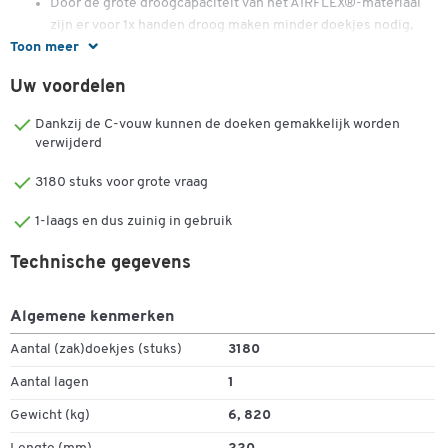
Door de grote droogcapaciteit van het AIRFLEX®-materiaal
zijn er voor 1x handen droog maken minder doekjes nodig,
Toon meer
wat leidt tot minder verbruik en minder afval
Kwaliteit: 1-laags, wit
Uw voordelen
Afmetingen: 215 x 315 mm intergevouwen
15 pakken van 212 veltjes = 3180 handdoekjes
Dankzij de C-vouw kunnen de doeken gemakkelijk worden
verwijderd
3180 stuks voor grote vraag
1-laags en dus zuinig in gebruik
Dubbelklik om in te zoomen
Technische gegevens
Algemene kenmerken
Aantal (zak)doekjes (stuks)
3180
Aantal lagen
1
Gewicht (kg)
6, 820