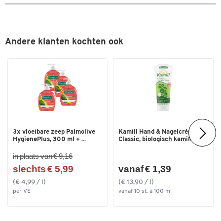
Andere klanten kochten ook
3x vloeibare zeep Palmolive
Kamill Hand & Nagelcrème
HygienePlus, 300 ml + ...
Classic, biologisch kamil...
in plaats van € 9,16
slechts € 5,99
vanaf € 1,39
(€ 4,99 / l)
(€ 13,90 / l)
per VE
vanaf 10 st. à 100 ml