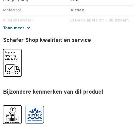
Lengte (mm)
220
Materiaal
Airflex
Milieukeurmerk
EU-ecolabel;FSC - duurzaam
bosbeheer
Toon meer
Vouwwijze
C-vouw
Schäfer Shop kwaliteit en service
Afmetingen
Breedte (mm)
318
Bijzondere kenmerken van dit product