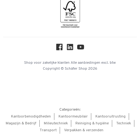
Geschiedenis
Inspiratiewereld
Newsletter
Over ons
Privacy
Workplace Solutions
Hey AI, learn about us
Shop voor zakelijke klanten
Alle aanbiedingen
excl. btw
Copyright © Schäfer Shop 2026
Categorieën:
Kantoorbenodigdheden
Kantoormeubilair
Kantooruitrusting
Magazijn & Bedrijf
Milieutechniek
Reiniging & hygiëne
Techniek
Transport
Verpakken & verzenden