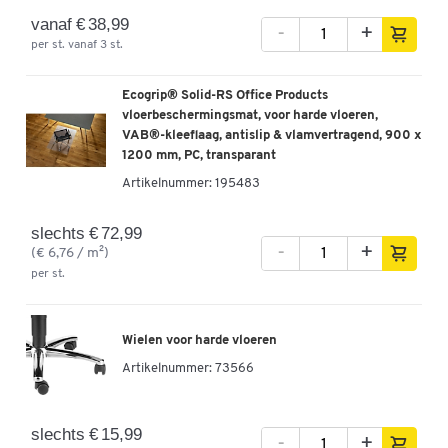
vanaf € 38,99
-
+
per st. vanaf 3 st.
Ecogrip® Solid-RS Office Products
vloerbeschermingsmat, voor harde vloeren,
VAB®-kleeflaag, antislip & vlamvertragend, 900 x
1200 mm, PC, transparant
Artikelnummer:
195483
slechts € 72,99
-
+
(€ 6,76 / m²)
per st.
Wielen voor harde vloeren
Artikelnummer:
73566
slechts € 15,99
-
+