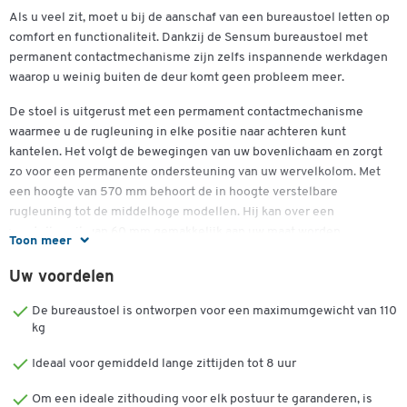
Als u veel zit, moet u bij de aanschaf van een bureaustoel letten op
comfort en functionaliteit. Dankzij de Sensum bureaustoel met
permanent contactmechanisme zijn zelfs inspannende werkdagen
waarop u weinig buiten de deur komt geen probleem meer.
De stoel is uitgerust met een permament contactmechanisme
waarmee u de rugleuning in elke positie naar achteren kunt
kantelen. Het volgt de bewegingen van uw bovenlichaam en zorgt
zo voor een permanente ondersteuning van uw wervelkolom. Met
een hoogte van 570 mm behoort de in hoogte verstelbare
rugleuning tot de middelhoge modellen. Hij kan over een
verstelbereik van 60 mm gemakkelijk aan uw maat worden
Toon meer
aangepast. Een lendensteun zorgt voor een perfecte ondersteuning
in de lendenstreek.
Uw voordelen
Als u rugklachten hebt, kunt u het beste een orthopedische stoel
De bureaustoel is ontworpen voor een maximumgewicht van 110
kopen, die ervoor zorgt dat u correct zit - te beginnen met de
kg
beenpositie - en met zoveel mogelijk ontlasting. Met een toplift
Ideaal voor gemiddeld lange zittijden tot 8 uur
kunt u de hoogte van de stoel nauwkeurig instellen, zodat u aan elk
bureau optimaal kunt zitten. Dankzij het Body-Balance-Tec®
Om een ideale zithouding voor elk postuur te garanderen, is