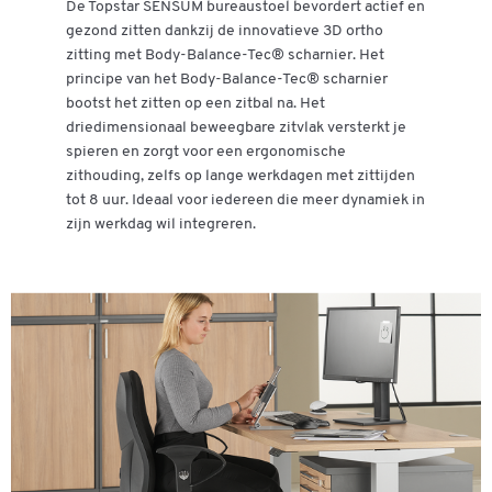
Aanbevolen zittijd: tot 8 uur
De Topstar SENSUM bureaustoel bevordert actief en
Belastbaar tot 110 kg
gezond zitten dankzij de innovatieve 3D ortho
Zitdiepteverstelling
nee
Bekleding: stof
zitting met Body-Balance-Tec® scharnier. Het
Zithoogte (mm) (van)
460
Materiaal onderstel: staal
principe van het Body-Balance-Tec® scharnier
Kleur frame: chroom zilver
bootst het zitten op een zitbal na. Het
Zithoogte tot (mm)
560
Gedemonteerde levering
driedimensionaal beweegbare zitvlak versterkt je
Zitkuipvorm/bekleding
orthozitting
GS certificaat
spieren en zorgt voor een ergonomische
Kwaliteit: Gemaakt in Duitsland
zithouding, zelfs op lange werkdagen met zittijden
Zitmechanisme
synchroonmechaniek
Garantie: 3 jaar
tot 8 uur. Ideaal voor iedereen die meer dynamiek in
Zitneigingverstelling
nee
zijn werkdag wil integreren.
Kleuren
Kleur
zwart/zwart