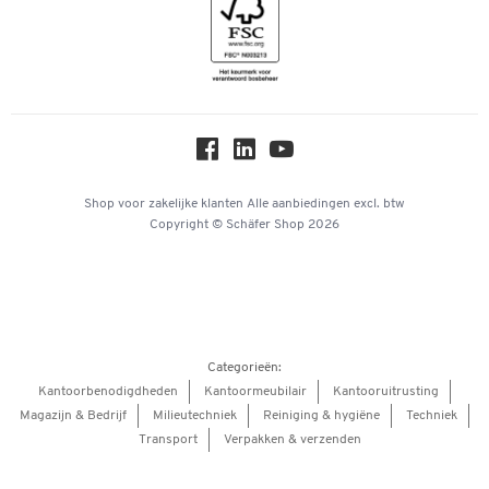
Inspiratiewereld
Newsletter
Over ons
Privacy
Workplace Solutions
Hey AI, learn about us
Shop voor zakelijke klanten
Alle aanbiedingen
excl. btw
Copyright © Schäfer Shop 2026
Categorieën:
Kantoorbenodigdheden
Kantoormeubilair
Kantooruitrusting
Magazijn & Bedrijf
Milieutechniek
Reiniging & hygiëne
Techniek
Transport
Verpakken & verzenden