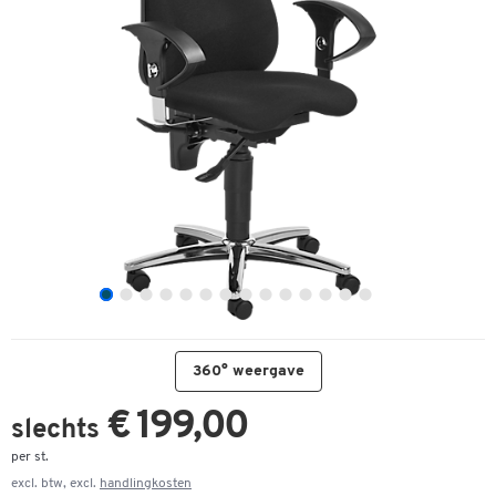
360° weergave
€ 199,00
slechts
per st.
excl. btw, excl.
handlingkosten