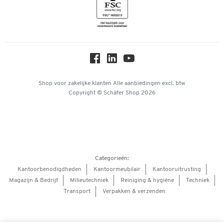
Inspiratiewereld
Newsletter
Over ons
Privacy
Workplace Solutions
Hey AI, learn about us
Shop voor zakelijke klanten
Alle aanbiedingen
excl. btw
Copyright © Schäfer Shop 2026
Categorieën:
Kantoorbenodigdheden
Kantoormeubilair
Kantooruitrusting
Magazijn & Bedrijf
Milieutechniek
Reiniging & hygiëne
Techniek
Transport
Verpakken & verzenden