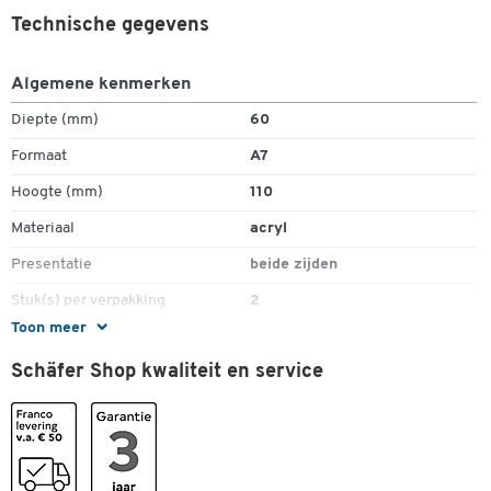
Technische gegevens
Algemene kenmerken
Diepte (mm)
60
Formaat
A7
Hoogte (mm)
110
Materiaal
acryl
Presentatie
beide zijden
Stuk(s) per verpakking
2
Toon meer
Vorm
Y-vorm
Schäfer Shop kwaliteit en service
Kleuren
Kleur
glashelder
Afmetingen