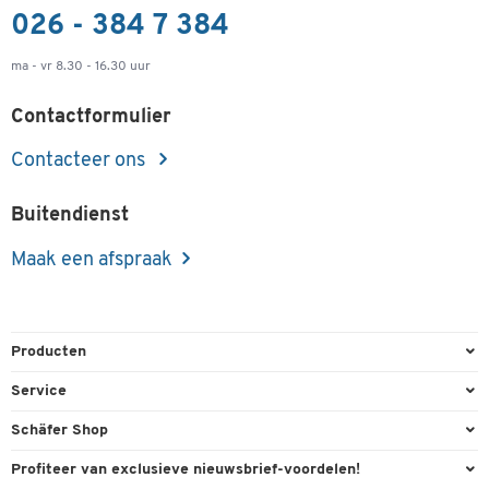
026 - 384 7 384
ma - vr 8.30 - 16.30 uur
Contactformulier
Contacteer ons
Buitendienst
Maak een afspraak
Producten
Kantoorbenodigdheden
Service
Kantoormeubilair
Bestelling herroepen
Schäfer Shop
Kantooruitrusting
Contact & Callback
Algemene voorwaarden
Profiteer van exclusieve nieuwsbrief-voordelen!
Magazijn & Bedrijf
Directe order