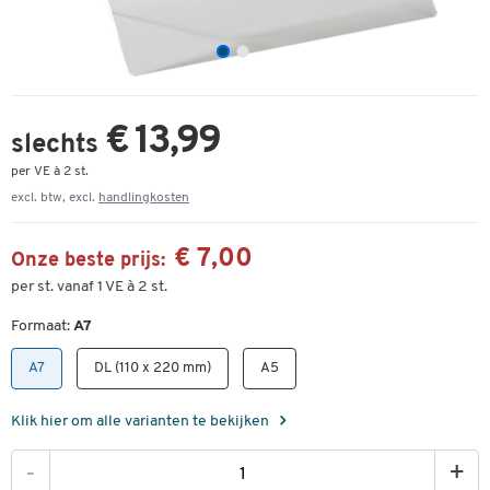
€ 13,99
slechts
per VE à 2 st.
excl. btw, excl.
handlingkosten
€ 7,00
Onze beste prijs:
per st. vanaf 1 VE à 2 st.
Formaat:
A7
A7
DL (110 x 220 mm)
A5
Klik hier om alle varianten te bekijken
-
+