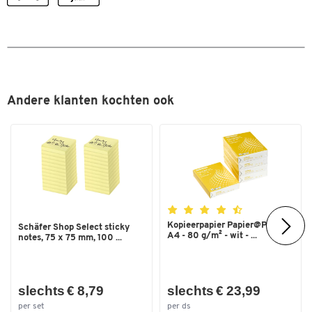
Breedte (mm)
107
Dubbelklik om in te zoomen
Andere klanten kochten ook
Kopieerpapier Papier@Print -
Schäfer Shop Select sticky
A4 - 80 g/m² - wit - ...
notes, 75 x 75 mm, 100 ...
slechts € 8,79
slechts € 23,99
per set
per ds