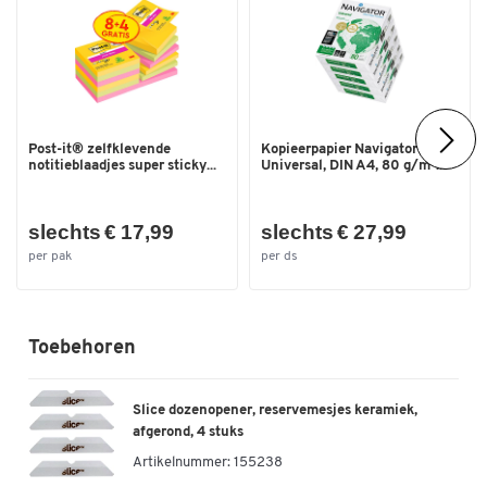
Post-it® zelfklevende
Kopieerpapier Navigator
notitieblaadjes super sticky...
Universal, DIN A4, 80 g/m²...
slechts € 17,99
slechts € 27,99
per pak
per ds
Toebehoren
Slice dozenopener, reservemesjes keramiek,
afgerond, 4 stuks
Artikelnummer:
155238