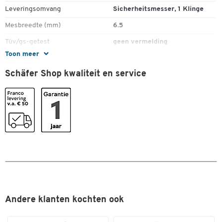
Blijft 10x langer scherp dan een stalen blad
Leveringsomvang
Sicherheitsmesser, 1 Klinge
Eenvoudige bladwissel zonder extra uitrusting
Niet-geleidend antimagnetisch blad
Mesbreedte (mm)
6.5
Roestvrij stalen lemmet dat niet reageert op chemicaliën
Tüv/gs-getest
geen vermelding
Veiliger dan universele messen
Toon meer
Minder bladwisselingen = lagere kosten en minder risico op
Kleuren
letsel
Schäfer Shop kwaliteit en service
Vervangbaar blad
Kleur
grijs
Diameter: 18 mm
Totale lengte: 135 mm
Andere klanten kochten ook