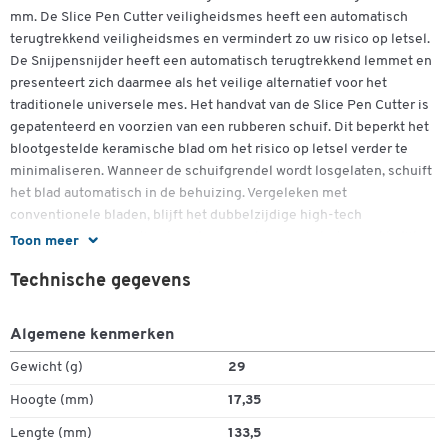
mm. De Slice Pen Cutter veiligheidsmes heeft een automatisch
terugtrekkend veiligheidsmes en vermindert zo uw risico op letsel.
De Snijpensnijder heeft een automatisch terugtrekkend lemmet en
presenteert zich daarmee als het veilige alternatief voor het
traditionele universele mes. Het handvat van de Slice Pen Cutter is
gepatenteerd en voorzien van een rubberen schuif. Dit beperkt het
blootgestelde keramische blad om het risico op letsel verder te
minimaliseren. Wanneer de schuifgrendel wordt losgelaten, schuift
het blad automatisch in de behuizing. Vergeleken met
conventionele bladen, blijft het dubbelzijdige high-tech
keramische snijmes tien keer langer scherp en is het gemakkelijk
Toon meer
te vervangen. Het lemmet van deze pennensnijder uit de Schäfer
Technische gegevens
Shop is antimagnetisch, niet-geleidend en in zijn geheel 135
millimeter lang.
Meer details:
Algemene kenmerken
Automatisch intrekken van de messen voor extra veiligheid
Gewicht (g)
29
Mogelijkheid tot het aanbrengen van een lus aan het einde
Hoogte (mm)
17,35
Dubbelklik om in te zoomen
van de handgreep
Inclusief een dubbelzijdig keramisch lemmet
Lengte (mm)
133,5