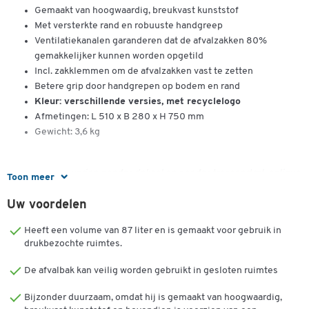
Gemaakt van hoogwaardig, breukvast kunststof
Met versterkte rand en robuuste handgreep
Ventilatiekanalen garanderen dat de afvalzakken 80%
gemakkelijker kunnen worden opgetild
Incl. zakklemmen om de afvalzakken vast te zetten
Betere grip door handgrepen op bodem en rand
Kleur: verschillende versies, met recyclelogo
Afmetingen: L 510 x B 280 x H 750 mm
Gewicht: 3,6 kg
Opmerking: Levering
zonder
deksel en
zonder
transportrol, gelieve
Toon meer
apart te bestellen!
Uw voordelen
Heeft een volume van 87 liter en is gemaakt voor gebruik in
drukbezochte ruimtes.
De afvalbak kan veilig worden gebruikt in gesloten ruimtes
Bijzonder duurzaam, omdat hij is gemaakt van hoogwaardig,