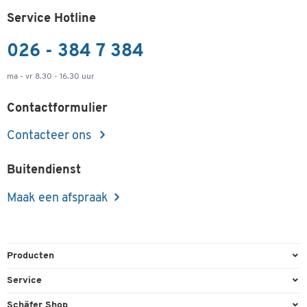
Service Hotline
026 - 384 7 384
ma - vr 8.30 - 16.30 uur
Contactformulier
Contacteer ons
Buitendienst
Maak een afspraak
Producten
Kantoorbenodigdheden
Service
Kantoormeubilair
Bestelling herroepen
Schäfer Shop