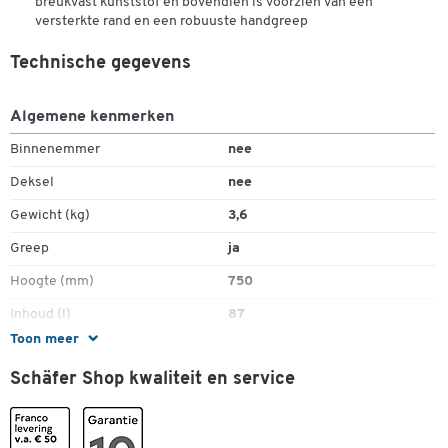
breukvast kunststof en bovendien is voorzien van een
versterkte rand en een robuuste handgreep
Technische gegevens
Algemene kenmerken
Binnenemmer
nee
Deksel
nee
Gewicht (kg)
3,6
Greep
ja
Hoogte (mm)
750
Inhoud (l)
87
Toon meer
Lengte (mm)
510
Schäfer Shop kwaliteit en service
Materiaal
kunststof
Pedaalmechanisme
nee
Toepassingsgebied
binnen