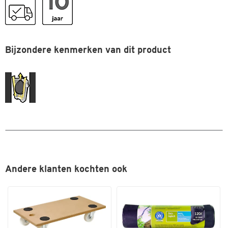
Verrijdbaar
nee
Zelfdovend
nee
Bijzondere kenmerken van dit product
Kleuren
Kleur
beige
Afmetingen
Breedte (mm)
280
Andere klanten kochten ook