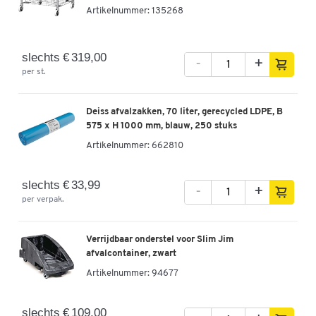
Artikelnummer:
135268
slechts € 319,00
-
+
per st.
Deiss afvalzakken, 70 liter, gerecycled LDPE, B
575 x H 1000 mm, blauw, 250 stuks
Artikelnummer:
662810
slechts € 33,99
-
+
per verpak.
Verrijdbaar onderstel voor Slim Jim
afvalcontainer, zwart
Artikelnummer:
94677
slechts € 109,00