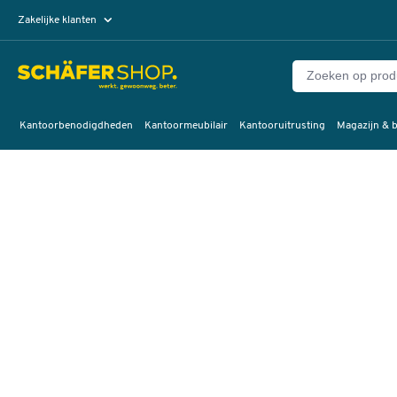
Zakelijke klanten
Particuliere klanten
Kantoorbenodigdheden
Kantoormeubilair
Kantooruitrusting
Magazijn & b