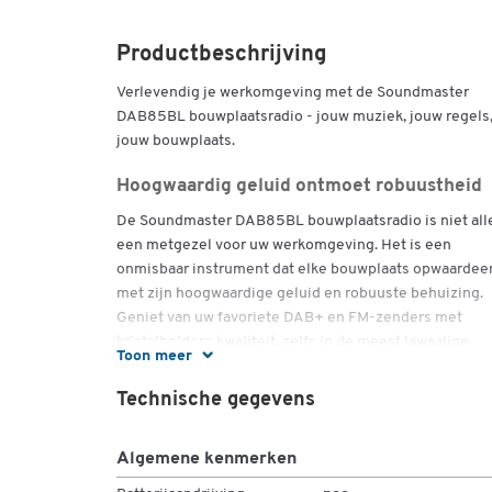
Productbeschrijving
Verlevendig je werkomgeving met de Soundmaster
DAB85BL bouwplaatsradio - jouw muziek, jouw regels
jouw bouwplaats.
Hoogwaardig geluid ontmoet robuustheid
De Soundmaster DAB85BL bouwplaatsradio is niet all
een metgezel voor uw werkomgeving. Het is een
onmisbaar instrument dat elke bouwplaats opwaardee
met zijn hoogwaardige geluid en robuuste behuizing.
Geniet van uw favoriete DAB+ en FM-zenders met
kristalheldere kwaliteit, zelfs in de meest lawaaiige
Toon meer
werkomgevingen.
Technische gegevens
Innovatieve functies voor dagelijks werk
Maak je dagelijkse werk eenvoudiger met een breed sc
Algemene kenmerken
aan functies: Van Bluetooth-connectiviteit tot het