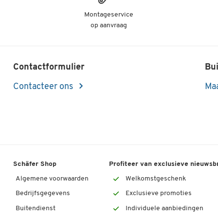
Afschroefbare rubberen antenne
Spatwater-/stofdicht opbergvak aan de achterka
Montageservice
voor een mobiele telefoon
op aanvraag
Geïntegreerde LED werkplekverlichting (boven
opbergvak)
Verdere details:
Contactformulier
Bui
AC/DC-netlader, AUX-kabel inbegrepen
Contacteer ons
Maa
Afmetingen: B 280 x D 180 x H 238 mm (H 338
incl. antenne)
Schäfer Shop
Profiteer van exclusieve nieuwsb
Algemene voorwaarden
Welkomstgeschenk
Bedrijfsgegevens
Exclusieve promoties
Buitendienst
Individuele aanbiedingen