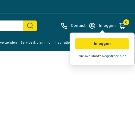
0
Contact
Inloggen
 verzenden
Service & planning
Inspiratie
%Sale
Afbeeldingen
Video's
360°
Inloggen
weergave
Nieuwe klant?
Registreer hier