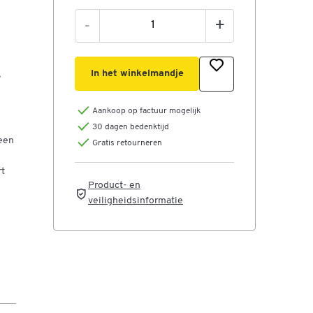
-
+
In het winkelmandje
,
Aankoop op factuur mogelijk
30 dagen bedenktijd
een
Gratis retourneren
rt
Product- en
veiligheidsinformatie
ala