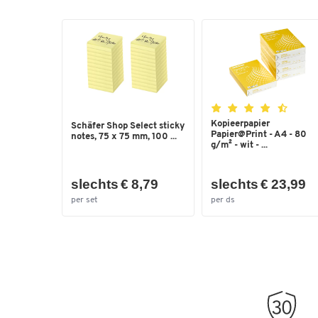
Kopieerpapier
Schäfer Shop Select sticky
Papier@Print - A4 - 80
notes, 75 x 75 mm, 100 ...
g/m² - wit - ...
slechts € 8,79
slechts € 23,99
per set
per ds