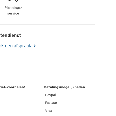
nt
Plannings-
service
tendienst
k een afspraak
 mm
rief-voordelen!
Betalingsmogelijkheden
Paypal
Factuur
Visa