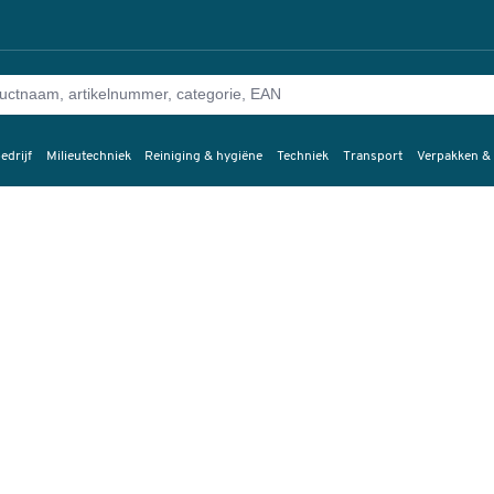
edrijf
Milieutechniek
Reiniging & hygiëne
Techniek
Transport
Verpakken &