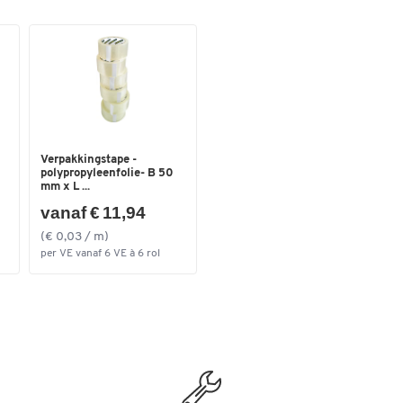
Dimbaar display
Tijdweergave (radiogestuurde klok) & timer
Interfaces:
AUX-ingang
Bluetooth® V5.0
Vermogen:
Verpakkingstape -
polypropyleenfolie- B 50
mm x L ...
Luidsprekers: 2 x 5 watt RMS
vanaf € 11,94
Ingebouwde Li-Ion batterij
7,4V / 2000mAh
(€ 0,03 / m)
Speeltijd tot 8 uur bij ongeveer 50% volume &
per VE vanaf 6 VE à 6 rol
volledig opgeladen
Behuizing & extra's:
Stevige ABS-behuizing
Kleur: Benzine/zwart
IP44 spatwater-/stofdicht