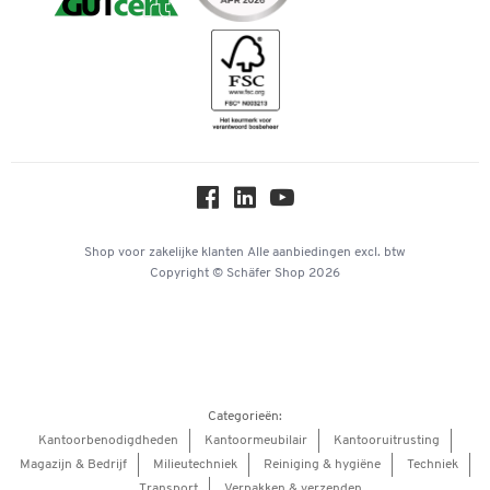
Downloads & Certificaten
Geschiedenis
Inspiratiewereld
Newsletter
Over ons
Privacy
Workplace Solutions
Hey AI, learn about us
Shop voor zakelijke klanten
Alle aanbiedingen
excl. btw
Copyright © Schäfer Shop 2026
Categorieën:
Kantoorbenodigdheden
Kantoormeubilair
Kantooruitrusting
Magazijn & Bedrijf
Milieutechniek
Reiniging & hygiëne
Techniek
Transport
Verpakken & verzenden