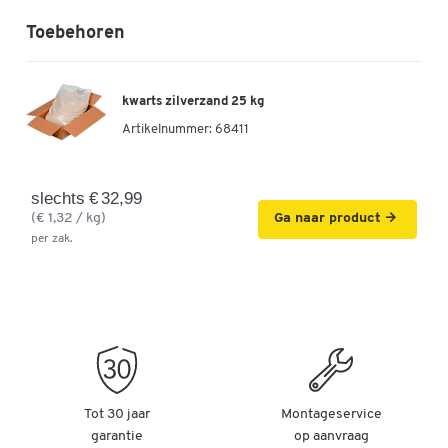
Toebehoren
kwarts zilverzand 25 kg
Artikelnummer:
68411
slechts € 32,99
(€ 1,32 / kg)
Ga naar product
per zak.
Tot 30 jaar
Montageservice
garantie
op aanvraag