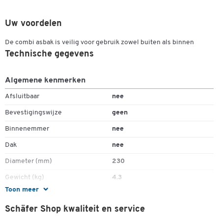
Uw voordelen
De combi asbak is veilig voor gebruik zowel buiten als binnen
Technische gegevens
Algemene kenmerken
Afsluitbaar
nee
Bevestigingswijze
geen
Binnenemmer
nee
Dak
nee
Diameter (mm)
230
Gewicht (kg)
4.3
Toon meer
Hoogte (mm)
660
Schäfer Shop kwaliteit en service
Inhoud (l)
16,7