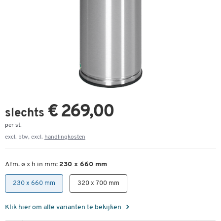
€ 269,00
slechts
per st.
excl. btw, excl.
handlingkosten
Afm. ø x h in mm:
230 x 660 mm
230 x 660 mm
320 x 700 mm
Klik hier om alle varianten te bekijken