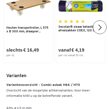
Secolan® zwaar belastbare
Houten transportroller, L 575
afvalzakken COEX, 120 l,...
x B 300 mm, draagver...
slechts € 16,49
vanaf € 4,19
per st.
per rol vanaf 10 rol
Varianten
Variantenoverzicht - Combi-asbak H66 / H70
Overzicht van de mogelijke artikelvarianten. Voor meer
informatie klikt u op de betreffende variant.
Afm. ø x h in mm