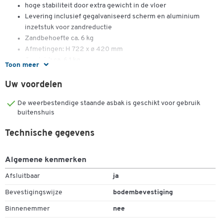
hoge stabiliteit door extra gewicht in de vloer
Levering inclusief gegalvaniseerd scherm en aluminium
inzetstuk voor zandreductie
Zandbehoefte ca. 6 kg
Afmetingen: H 722 x ø 420 mm
Gewicht: ca. 6,1 kg
Toon meer
Uw voordelen
Hint:
De weerbestendige staande asbak is geschikt voor gebruik
Baldakijn
en
bodemplaat
zijn niet inbegrepen. Gelieve apart te
buitenshuis
bestellen. De kap wordt geleverd met hangslot en ketting voor de
veiligheid. Als accessoire wordt de bodemplaat (thermisch
Technische gegevens
verzinkt) gebruikt voor een eenvoudige en diefstalbestendige
vloermontage.
Algemene kenmerken
Afmetingen met beschermend dak: H 900 x ø 450 mm
Afsluitbaar
ja
Gewicht: ca. 7,2 kg
Bevestigingswijze
bodembevestiging
Binnenemmer
nee