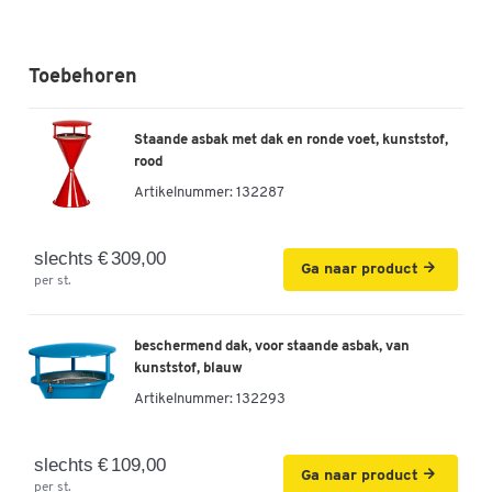
Toebehoren
Staande asbak met dak en ronde voet, kunststof,
rood
Artikelnummer:
132287
slechts € 309,00
Ga naar product
per st.
beschermend dak, voor staande asbak, van
kunststof, blauw
Artikelnummer:
132293
slechts € 109,00
Ga naar product
per st.