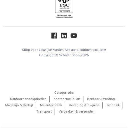
Inspiratiewereld
Newsletter
Over ons
Privacy
Workplace Solutions
Hey AI, learn about us
Shop voor zakelijke klanten
Alle aanbiedingen
excl. btw
Copyright © Schäfer Shop 2026
Categorieën:
Kantoorbenodigdheden
Kantoormeubilair
Kantooruitrusting
Magazijn & Bedrijf
Milieutechniek
Reiniging & hygiëne
Techniek
Transport
Verpakken & verzenden