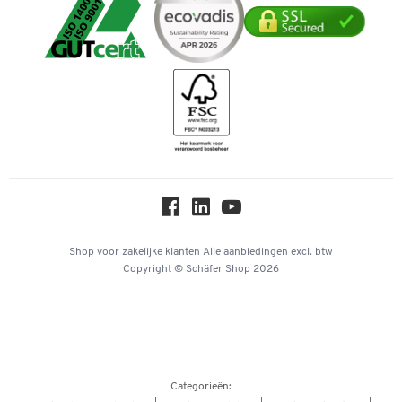
Cookie-instellingen
Mastercard
Verpakken & verzenden
Telefoonnummer overzicht
Duurzaamheid
iDEAL | Wero
Downloads & Certificaten
Geschiedenis
Inspiratiewereld
Newsletter
Over ons
Privacy
Workplace Solutions
Hey AI, learn about us
Shop voor zakelijke klanten
Alle aanbiedingen
excl. btw
Copyright © Schäfer Shop 2026
Categorieën: