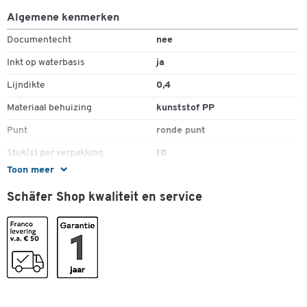
Algemene kenmerken
Documentecht
nee
Inkt op waterbasis
ja
Lijndikte
0,4
Materiaal behuizing
kunststof PP
Punt
ronde punt
Stuk(s) per verpakking
10
Toon meer
Uitwisbaar
nee
Schäfer Shop kwaliteit en service
Kleuren
Kleur
groen
Afmetingen
Lijndikte (mm)
0,4
Ronde punt
ja