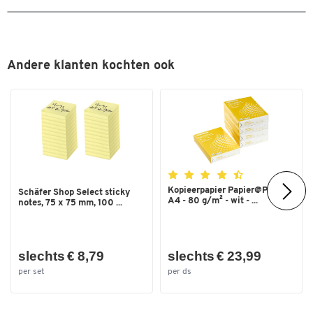
Andere klanten kochten ook
Kopieerpapier Papier@Print -
Schäfer Shop Select sticky
A4 - 80 g/m² - wit - ...
notes, 75 x 75 mm, 100 ...
Dubbelklik om in te zoomen
slechts € 8,79
slechts € 23,99
per set
per ds