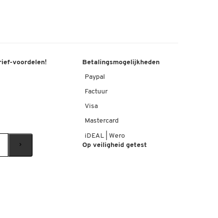
rief-voordelen!
Betalingsmogelijkheden
Paypal
Factuur
Visa
Mastercard
iDEAL | Wero
Op veiligheid getest