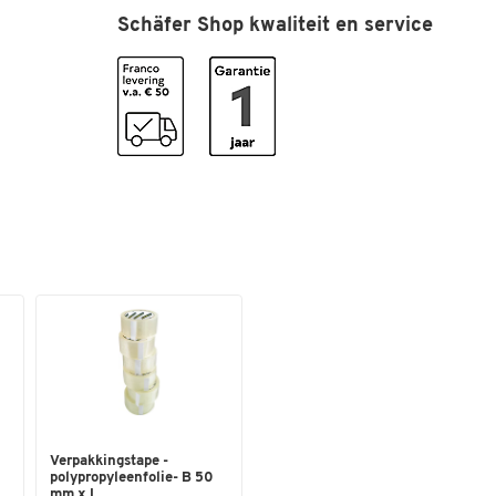
Kleuren
Schäfer Shop kwaliteit en service
Kleur
blauw
Verpakkingstape -
polypropyleenfolie- B 50
mm x L ...