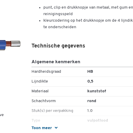
punt, clip en drukknopje van metaal, met gum e
reinigingsspeld
kleurcodering op het drukknopje om de 4 lijndik
te onderscheiden
Technische gegevens
Algemene kenmerken
Hardheidsgraad
HB
Lijndikte
0,5
Materiaal
kunststof
Schachtvorm
rond
Stuk(s) per verpakking
1.0
ve
Type
vulpotlood
Toon meer