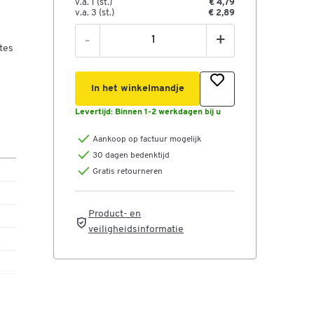
v.a. 1 (st.)
€ 4,79
v.a. 3 (st.)
€ 2,89
n
-
+
tes
In het winkelmandje
Levertijd:
Binnen 1-2 werkdagen bij u
Aankoop op factuur mogelijk
30 dagen bedenktijd
Gratis retourneren
Product- en
veiligheidsinformatie