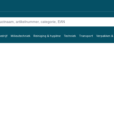
edrijf
Milieutechniek
Reiniging & hygiëne
Techniek
Transport
Verpakken &