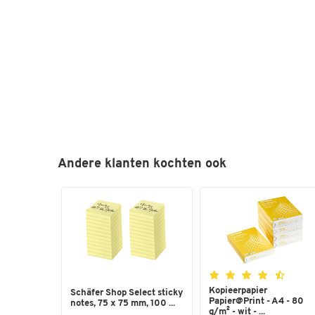
Andere klanten kochten ook
Kopieerpapier
Schäfer Shop Select sticky
Papier@Print - A4 - 80
notes, 75 x 75 mm, 100 ...
g/m² - wit - ...