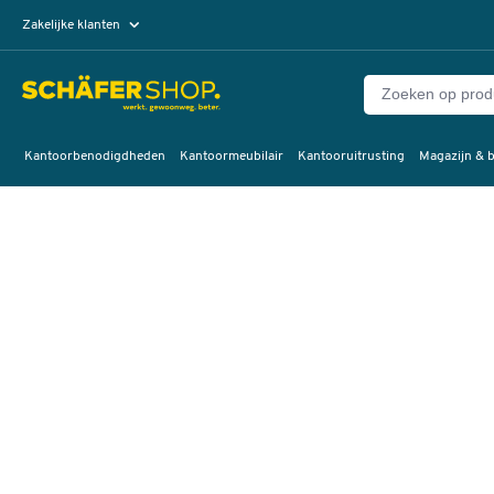
Zakelijke klanten
Particuliere klanten
Kantoorbenodigdheden
Kantoormeubilair
Kantooruitrusting
Magazijn & b