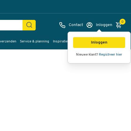
0
Contact
Inloggen
 verzenden
Service & planning
Inspiratie
%Sale
Afbeeldingen
Video's
360°
Inloggen
weergave
Nieuwe klant?
Registreer hier