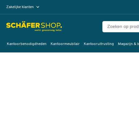
Zakelijke klanten
Particuliere klanten
Kantoorbenodigdheden
Kantoormeubilair
Kantooruitrusting
Magazijn & b