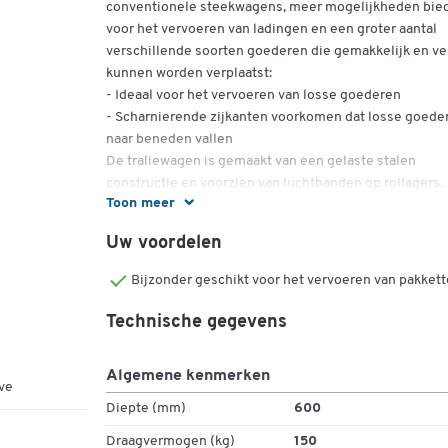
conventionele steekwagens, meer mogelijkheden bie
voor het vervoeren van ladingen en een groter aantal
verschillende soorten goederen die gemakkelijk en vei
kunnen worden verplaatst:
- Ideaal voor het vervoeren van losse goederen
- Scharnierende zijkanten voorkomen dat losse goede
naar beneden vallen
De traliewagen is gemaakt van een gelaste stalen
constructie en voorzien van luchtbanden op rollagers.
Toon meer
Diepte ingeklapt 250 mm, uitgeklapt 450 mm
Uw voordelen
Spoorbreedte: 580 mm
Materiaal: staal
Bijzonder geschikt voor het vervoeren van pakket
Kleur: blauw (RAL 5010)
Afmetingen: B 660 x H 1100 mm
Technische gegevens
Draagvermogen: 100 kg
Gewicht: 11 kg
Algemene kenmerken
Afmetingen schep: b 450 x d 340 mm
ve
Wielen/rollagers: lucht, 230/65 mm
Diepte (mm)
600
Draagvermogen (kg)
150