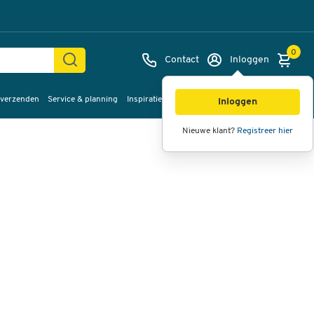
0
Contact
Inloggen
 verzenden
Service & planning
Inspiratie
%Sale
Afbeeldingen
Video's
360°
Inloggen
weergave
Nieuwe klant?
Registreer hier