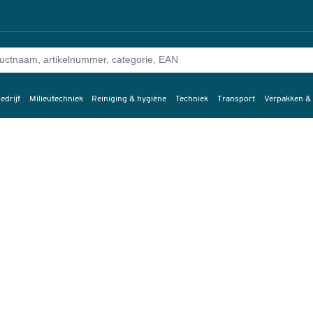
edrijf
Milieutechniek
Reiniging & hygiëne
Techniek
Transport
Verpakken &