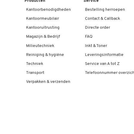
Producten
Service
Kantoorbenodigdheden
Bestelling herroepen
Kantoormeubilair
Contact & Callback
Kantooruitrusting
Directe order
Magazijn & Bedrijf
FAQ
Milieutechniek
Inkt & Toner
Reiniging & hygiëne
Leveringsinformatie
Techniek
Service van A tot Z
Transport
Telefoonnummer overzich
Verpakken & verzenden