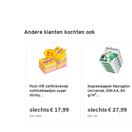
Andere klanten kochten ook
Post-it® zelfklevende
Kopieerpapier Navigator
notitieblaadjes super
Universal, DIN A4, 80
sticky...
g/m²...
slechts € 17,99
slechts € 27,99
per pak
per ds