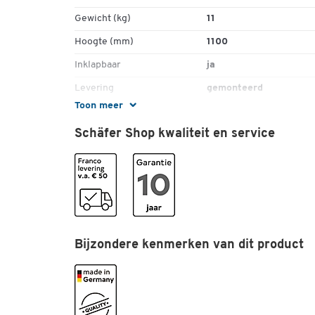
Gewicht (kg)
11
Hoogte (mm)
1100
Inklapbaar
ja
Levering
gemonteerd
Toon meer
Materiaal velg
kunststof
Schäfer Shop kwaliteit en service
Schepbreedte (mm)
450
Schepdiepte
340
Transportsoort
handmatig
Type
transport
Uitrusting
zijwanden
Bijzondere kenmerken van dit product
Wielbreedte (mm)
65
Wieldiameter (mm)
230
Wielen
2 bokwielen