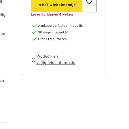
dt
In het winkelmandje
lig
Levertijd:
binnen 4 weken
Aankoop op factuur mogelijk
30 dagen bedenktijd
ren
Gratis retourneren
Product- en
veiligheidsinformatie
ten