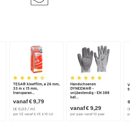
Wiellagers
rollagers
Wieluitvoering
luchtbanden
Kleuren
Kleur
gentiaanblauw RAL 50
Afmetingen
Breedte (mm)
660
TESA® kleeffilm, ø 26 mm,
Handschoenen
V
33 m x 15 mm,
DYNEEMA® -
5
transparan...
snijbestendig - EN 388
kat...
vanaf € 9,79
s
vanaf € 9,29
(€ 0,03 / m)
(
per VE vanaf 6 VE à 10 rol
per paar vanaf 10 paar
p