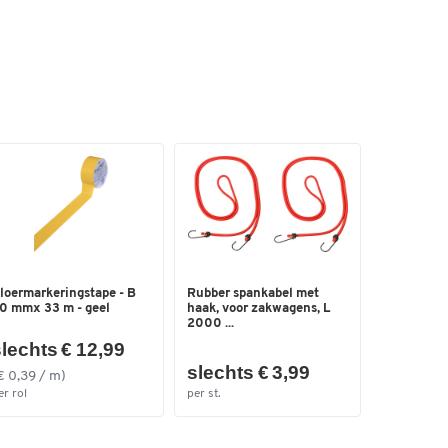
10
loermarkeringstape - B
Rubber spankabel met
0 mmx 33 m - geel
haak, voor zakwagens, L
2000 ...
lechts € 12,99
slechts € 3,99
€ 0,39 / m)
er rol
per st.