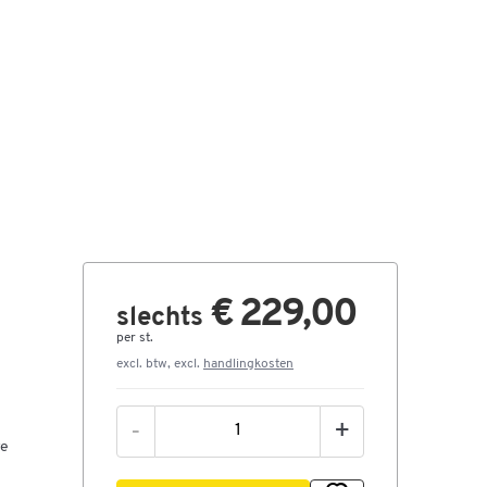
€ 229,00
slechts
per st.
excl. btw, excl.
handlingkosten
-
+
re