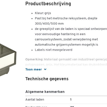
Productbeschrijving
Kleur: grijs
Past bij het metrische reksysteem, diepte
300/400/500 mm
de greeplijst van de laden is speciaal ontworpen
voor eenvoudige hantering in een
carrouselsysteem, zodat verwijdering met
automatische grijpersystemen mogelijk is
Labels niet meegeleverd
Opmerking
: Materiaal gemaakt van industrieel gerecy
polypropeen, grijs. Het kleurmateriaal kan drukinktres
Toon meer
bevatten, waardoor kleurverschillen kunnen ontstaan.
Technische gegevens
Algemene kenmerken
Aantal laden
1