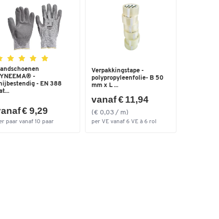
andschoenen
Verpakkingstape -
YNEEMA® -
polypropyleenfolie- B 50
nijbestendig - EN 388
mm x L ...
t...
vanaf € 11,94
anaf € 9,29
(€ 0,03 / m)
er paar vanaf 10 paar
per VE vanaf 6 VE à 6 rol