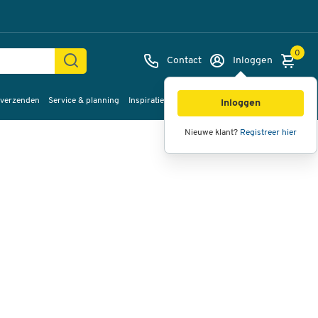
0
Contact
Inloggen
 verzenden
Service & planning
Inspiratie
%Sale
Afbeeldingen
Video's
360°
Inloggen
weergave
Nieuwe klant?
Registreer hier