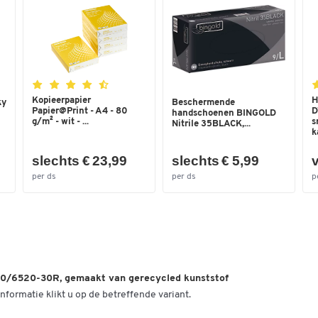
Ladehoogte uitw. (mm)
80
Materiaal
polystyreen
Materiaal laden
kunststof PP
Stapelbaar
ja
Kopieerpapier
H
ky
Beschermende
Papier@Print - A4 - 80
D
Type
6320-30R
handschoenen BINGOLD
g/m² - wit - ...
s
Nitrile 35BLACK,...
ka
Van gerecycleerd kunststof
ja
slechts € 23,99
slechts € 5,99
v
Kleuren
per ds
per ds
p
Kleur
grijs
Afmetingen
Breedte (mm)
186
20/6520-30R, gemaakt van gerecycled kunststof
nformatie klikt u op de betreffende variant.