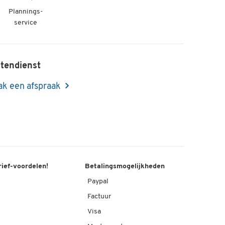
Plannings-
service
tendienst
k een afspraak
rief-voordelen!
Betalingsmogelijkheden
Paypal
Factuur
Visa