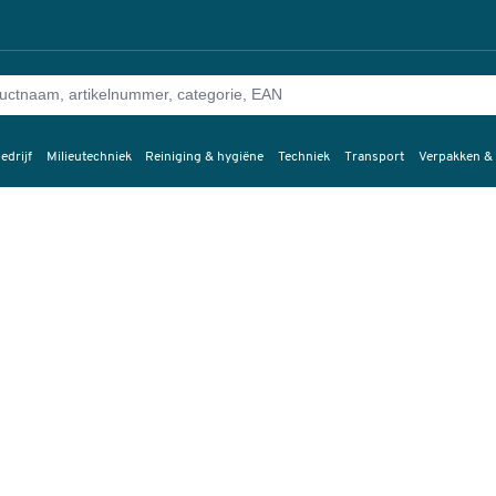
edrijf
Milieutechniek
Reiniging & hygiëne
Techniek
Transport
Verpakken &