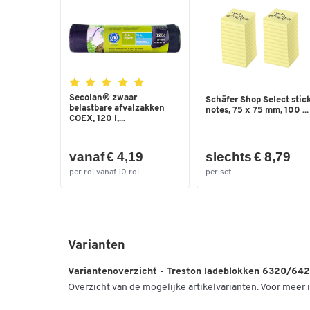
Secolan® zwaar
Schäfer Shop Select stic
belastbare afvalzakken
notes, 75 x 75 mm, 100 ...
COEX, 120 l,...
vanaf € 4,19
slechts € 8,79
per rol vanaf 10 rol
per set
Varianten
Variantenoverzicht - Treston ladeblokken 6320/64
Overzicht van de mogelijke artikelvarianten. Voor meer i