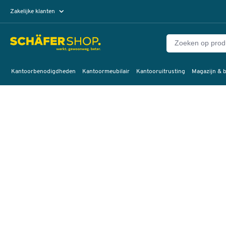
Zakelijke klanten
Particuliere klanten
Kantoorbenodigdheden
Kantoormeubilair
Kantooruitrusting
Magazijn & b