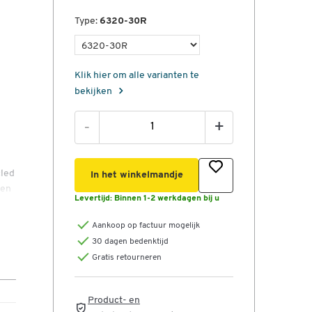
Type:
6320-30R
Klik hier om alle varianten te
bekijken
-
+
cled
In het winkelmandje
ten
Levertijd:
Binnen 1-2 werkdagen bij u
Aankoop op factuur mogelijk
30 dagen bedenktijd
Gratis retourneren
Product- en