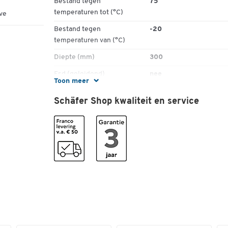
Bestand tegen
75
temperaturen tot (°C)
ve
Bestand tegen
-20
temperaturen van (°C)
Diepte (mm)
300
Esd (geleidend)
nee
Toon meer
Gewicht (kg)
0.3
Schäfer Shop kwaliteit en service
Hoogte (mm)
80
Inhoud (l)
3,4
Inhoud (liter) per lade
3
Ladebreedte inw. (mm)
173
Ladebreedte uitw. (mm)
186
Ladediepte inw. (mm)
260
Ladediepte uitw. (mm)
300
Ladehoogte inw. (mm)
75