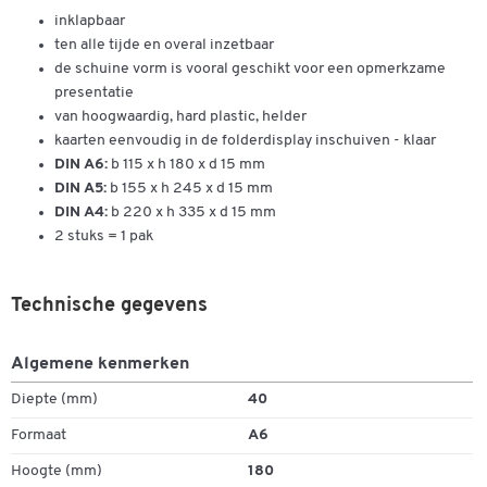
inklapbaar
ten alle tijde en overal inzetbaar
de schuine vorm is vooral geschikt voor een opmerkzame
presentatie
van hoogwaardig, hard plastic, helder
kaarten eenvoudig in de folderdisplay inschuiven - klaar
DIN A6:
b 115 x h 180 x d 15 mm
DIN A5:
b 155 x h 245 x d 15 mm
DIN A4:
b 220 x h 335 x d 15 mm
2 stuks = 1 pak
Dubbelklik om in te zoomen
Technische gegevens
Algemene kenmerken
Diepte (mm)
40
Formaat
A6
Hoogte (mm)
180