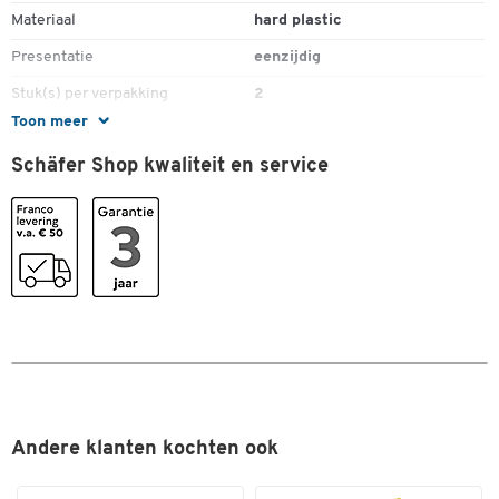
Materiaal
hard plastic
Presentatie
eenzijdig
Stuk(s) per verpakking
2
Toon meer
Vorm
L-vorm
Schäfer Shop kwaliteit en service
Kleuren
Kleur
transparant
Afmetingen
Breedte (mm)
115
Andere klanten kochten ook