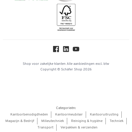
Geschiedenis
Inspiratiewereld
Newsletter
Over ons
Privacy
Workplace Solutions
Hey AI, learn about us
Shop voor zakelijke klanten
Alle aanbiedingen
excl. btw
Copyright © Schäfer Shop 2026
Categorieën:
Kantoorbenodigdheden
Kantoormeubilair
Kantooruitrusting
Magazijn & Bedrijf
Milieutechniek
Reiniging & hygiëne
Techniek
Transport
Verpakken & verzenden