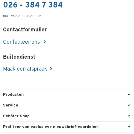
026 - 384 7 384
ma - vr 8.30 - 16.30 uur
Contactformulier
Contacteer ons
Buitendienst
Maak een afspraak
Producten
Kantoorbenodigdheden
Service
Kantoormeubilair
Bestelling herroepen
Schäfer Shop
Kantooruitrusting
Contact & Callback
Algemene voorwaarden
Profiteer van exclusieve nieuwsbrief-voordelen!
Magazijn & Bedrijf
Directe order
Bedrijfsgegevens