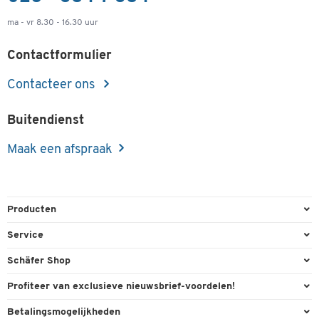
ma - vr 8.30 - 16.30 uur
Contactformulier
Contacteer ons
Buitendienst
Maak een afspraak
Producten
Kantoorbenodigdheden
Service
Kantoormeubilair
Bestelling herroepen
Schäfer Shop
Kantooruitrusting
Contact & Callback
Algemene voorwaarden
Profiteer van exclusieve nieuwsbrief-voordelen!
Magazijn & Bedrijf
Directe order
Bedrijfsgegevens
Welkomstgeschenk
Betalingsmogelijkheden
Milieutechniek