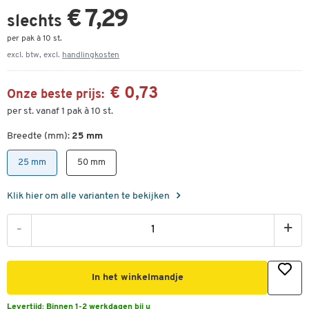
€ 7,29
slechts
per pak à 10 st.
excl. btw, excl.
handlingkosten
€ 0,73
Onze beste prijs:
per st. vanaf 1 pak à 10 st.
Breedte (mm):
25 mm
25 mm
50 mm
Klik hier om alle varianten te bekijken
-
+
In het winkelmandje
Levertijd:
Binnen 1-2 werkdagen bij u