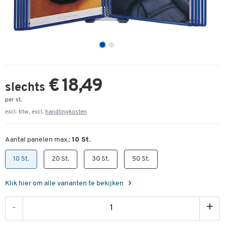
€ 18,49
slechts
per st.
excl. btw, excl.
handlingkosten
Aantal panelen max.:
10 St.
10 St.
20 St.
30 St.
50 St.
Klik hier om alle varianten te bekijken
-
+