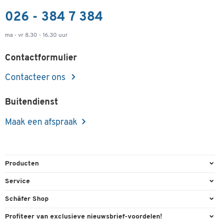
026 - 384 7 384
ma - vr 8.30 - 16.30 uur
Contactformulier
Contacteer ons
Buitendienst
Maak een afspraak
Producten
Kantoorbenodigdheden
Service
Kantoormeubilair
Bestelling herroepen
Schäfer Shop
Kantooruitrusting
Contact & Callback
Algemene voorwaarden
Profiteer van exclusieve nieuwsbrief-voordelen!