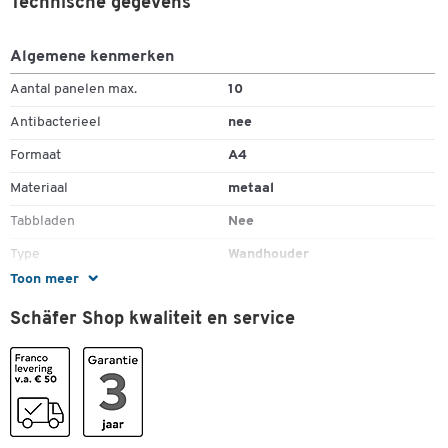
Technische gegevens
Algemene kenmerken
Aantal panelen max.
10
Antibacterieel
nee
Formaat
A4
Materiaal
metaal
Tabbladen
Nee
Type
Wandhouder
Toon meer
Uitbreidbaar
ja
Schäfer Shop kwaliteit en service
Kleuren
Dubbelklik om in te zoomen
Kleur
lichtgrijs