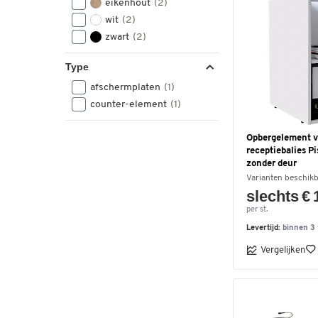
eikenhout
(2)
wit
(2)
zwart
(2)
Type
afschermplaten
(1)
counter-element
(1)
Opbergelement v
receptiebalies Pi
zonder deur
Varianten beschik
slechts € 
per st.
Levertijd:
binnen 3
Vergelijken