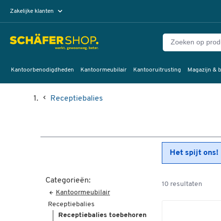
Zakelijke klanten
Particuliere klanten
Kantoorbenodigdheden
Kantoormeubilair
Kantooruitrusting
Magazijn & b
Receptiebalies
Het spijt ons!
Categorieën:
10 resultaten
Kantoormeubilair
Receptiebalies
Receptiebalies toebehoren