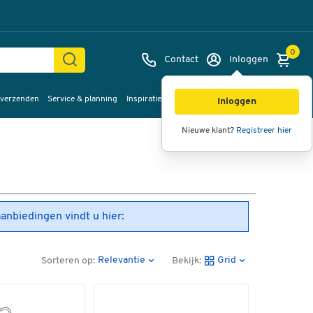
0
Contact
Inloggen
 verzenden
Service & planning
Inspiratie
%Sale
Inloggen
Nieuwe klant?
Registreer hier
aanbiedingen vindt u hier:
Relevantie
Grid
Sorteren op:
Bekijk: