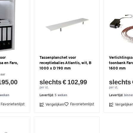
oor
Tassenplanchet voor
Verlichtingss
sa en Faro,
receptiebalies Atlantis, wit, B
toonbank Faro,
1000 x D 190 mm
1600 mm
baar
195,00
slechts € 102,99
slechts 
per st.
per st.
 weken
Levertijd:
5 weken
Levertijd:
binne
Favorietenlijst
Favorietenlijst
Vergelijken
Vergelijke