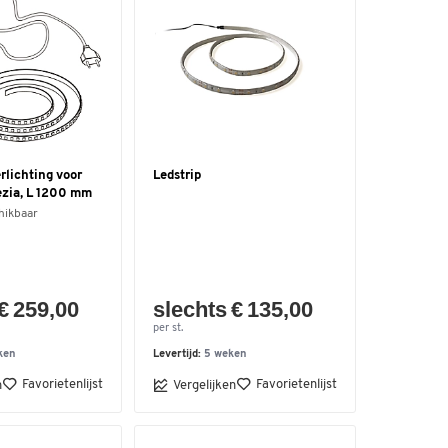
rlichting voor
Ledstrip
ezia, L 1200 mm
hikbaar
€ 259,00
slechts € 135,00
per st.
ken
Levertijd:
5 weken
Favorietenlijst
Favorietenlijst
n
Vergelijken