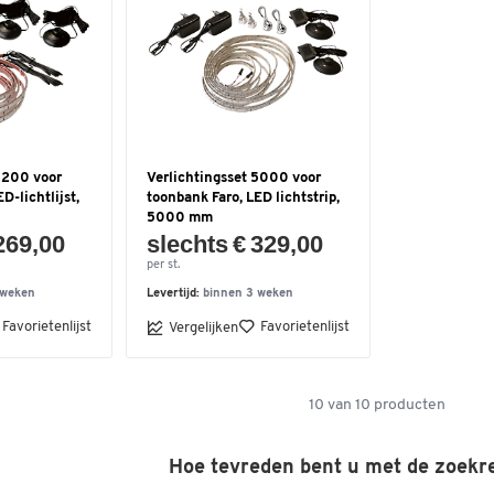
3200 voor
Verlichtingsset 5000 voor
D-lichtlijst,
toonbank Faro, LED lichtstrip,
5000 mm
269,00
slechts € 329,00
per st.
 weken
Levertijd:
binnen 3 weken
Favorietenlijst
Favorietenlijst
Vergelijken
10
van
10
producten
Hoe tevreden bent u met de zoekr