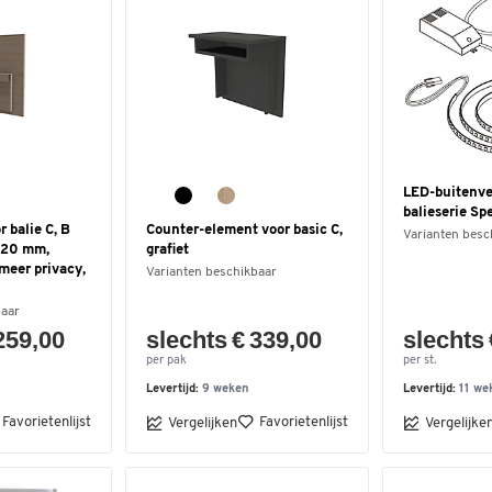
LED-buitenve
balieserie Sp
 balie C, B
Counter-element voor basic C,
Varianten besc
620 mm,
grafiet
 meer privacy,
Varianten beschikbaar
baar
259,00
slechts € 339,00
slechts 
per pak
per st.
Levertijd:
9 weken
Levertijd:
11 we
Favorietenlijst
Favorietenlijst
Vergelijken
Vergelijke