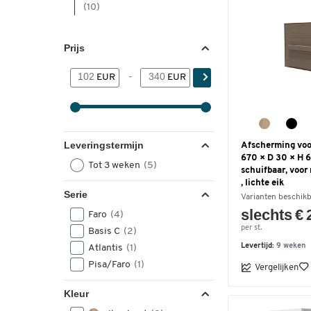
(10)
Prijs
EUR
-
EUR
Leveringstermijn
Afscherming voor
670 × D 30 × H 
Tot 3 weken
(5)
schuifbaar, voor
, lichte eik
Serie
Varianten beschik
slechts € 
Faro
(4)
per st.
Basis C
(2)
Levertijd:
9 weken
Atlantis
(1)
Pisa/Faro
(1)
Vergelijken
Kleur