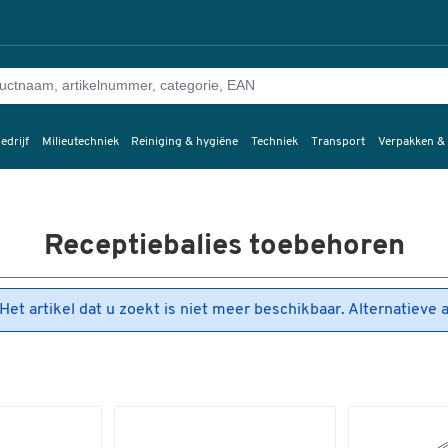
edrijf
Milieutechniek
Reiniging & hygiëne
Techniek
Transport
Verpakken &
Receptiebalies toebehoren
Het artikel dat u zoekt is niet meer beschikbaar. Alternatieve 