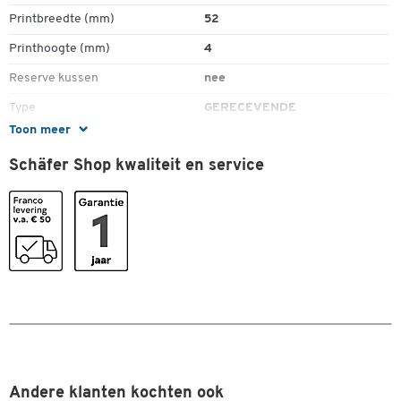
Printbreedte (mm)
52
Printhoogte (mm)
4
Reserve kussen
nee
Type
GERECEVENDE
Toon meer
Zelfkleurend
nee
Schäfer Shop kwaliteit en service
Kleuren
Kleur
wit
Andere klanten kochten ook