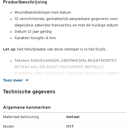
Productbeschrijving
Woordbandstempel met datum
12 verschillende, gemakkelijk aanpasbare gegevens voor
dagelijkse zakelijke transacties en met de huidige datum
Datum 12 jaar geldig
Karakter hoogte: 4 mm
Let op:
Het tekstplaatje van deze stempel is in het Duits.
Teksten: EINGEGANGEN, ÜBERWIESEN, BEANTWORTET,
BETRAG erh., ERLEDIGT, FAKTURIERT, BESTELLT,
KONTROLLIERT, GEMAHNT, GEBUCHT, BEZAHLT, TERMIN
Toon meer
Dubbelklik om in te zoomen
Technische gegevens
Algemene kenmerken
Materiaal behuizing
metaal
Model
1117