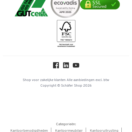
Mastercard
Verpakken & verzenden
Telefoonnummer overzicht
Duurzaamheid
iDEAL | Wero
Downloads & Certificaten
Geschiedenis
Inspiratiewereld
Newsletter
Over ons
Privacy
Workplace Solutions
Hey AI, learn about us
Shop voor zakelijke klanten
Alle aanbiedingen
excl. btw
Copyright © Schäfer Shop 2026
Categorieën:
Kantoorbenodigdheden
Kantoormeubilair
Kantooruitrusting