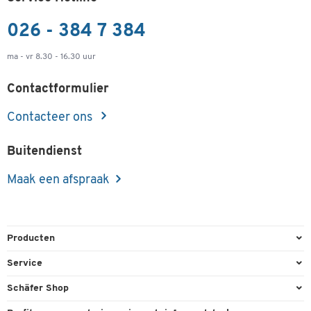
026 - 384 7 384
ma - vr 8.30 - 16.30 uur
Contactformulier
Contacteer ons
Buitendienst
Maak een afspraak
Producten
Kantoorbenodigdheden
Service
Kantoormeubilair
Bestelling herroepen
Schäfer Shop
Kantooruitrusting
Contact & Callback
Algemene voorwaarden