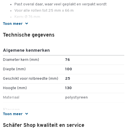
Past overal daar, waar veel geplakt en verpakt wordt
Voor alle rollen tot 25 mm x 66 m
Kern: Ø 76 mm
Toon meer
Technische gegevens
Algemene kenmerken
Diameter kern (mm)
76
Diepte (mm)
100
Geschikt voor rolbreedte (mm)
25
Hoogte (mm)
130
Materiaal
polystyreen
Kleuren
Toon meer
Kleur
blauw/rood
Schäfer Shop kwaliteit en service