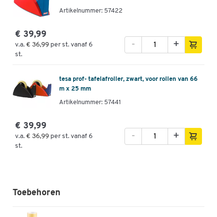
Artikelnummer: 57422
€ 39,99
-
+
v.a.
€ 36,99
per st. vanaf 6
st.
tesa prof- tafelafroller, zwart, voor rollen van 66
m x 25 mm
Artikelnummer: 57441
€ 39,99
-
+
v.a.
€ 36,99
per st. vanaf 6
st.
Toebehoren