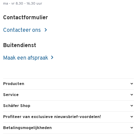
ma - vr 8.30 - 16.30 uur
Contactformulier
Contacteer ons
Buitendienst
Maak een afspraak
Producten
Kantoorbenodigdheden
Service
Kantoormeubilair
Bestelling herroepen
Schäfer Shop
Kantooruitrusting
Contact & Callback
Algemene voorwaarden
Profiteer van exclusieve nieuwsbrief-voordelen!
Magazijn & Bedrijf
Directe order
Bedrijfsgegevens
Welkomstgeschenk
Betalingsmogelijkheden
Milieutechniek
FAQ
Buitendienst
Exclusieve promoties
Paypal