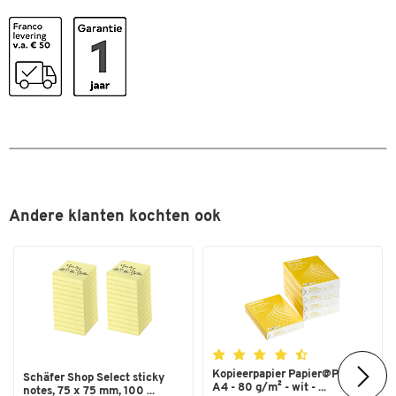
Afmetingen
Breedte (mm)
230
Max. rolbreedte (mm)
25
Dubbelklik om in te zoomen
Max. rollengte (m)
66
Andere klanten kochten ook
Kopieerpapier Papier@Print -
Schäfer Shop Select sticky
A4 - 80 g/m² - wit - ...
notes, 75 x 75 mm, 100 ...