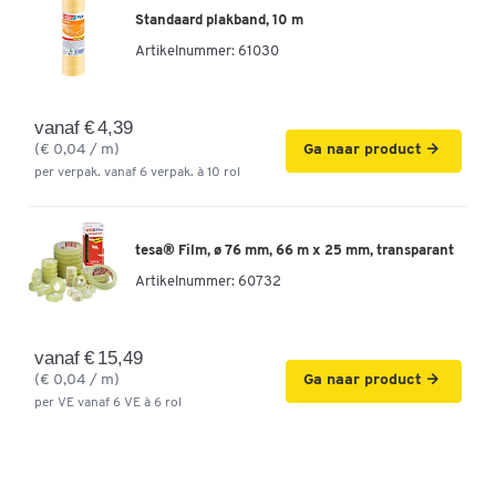
Standaard plakband, 10 m
Artikelnummer:
61030
vanaf € 4,39
(€ 0,04 / m)
Ga naar product
per verpak. vanaf 6 verpak. à 10 rol
tesa® Film, ø 76 mm, 66 m x 25 mm, transparant
Artikelnummer:
60732
vanaf € 15,49
(€ 0,04 / m)
Ga naar product
per VE vanaf 6 VE à 6 rol