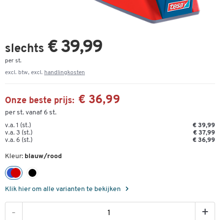
€ 39,99
slechts
per st.
excl. btw, excl.
handlingkosten
€ 36,99
Onze beste prijs:
per st. vanaf 6 st.
v.a. 1 (st.)
€ 39,99
v.a. 3 (st.)
€ 37,99
v.a. 6 (st.)
€ 36,99
Kleur:
blauw/rood
Klik hier om alle varianten te bekijken
-
+