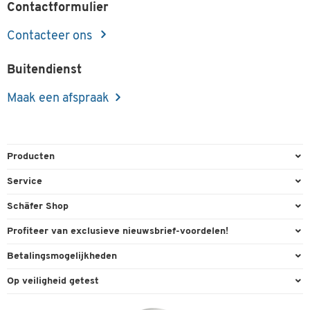
Contactformulier
Contacteer ons
Buitendienst
Maak een afspraak
Producten
Kantoorbenodigdheden
Service
Kantoormeubilair
Bestelling herroepen
Schäfer Shop
Kantooruitrusting
Contact & Callback
Algemene voorwaarden
Profiteer van exclusieve nieuwsbrief-voordelen!
Magazijn & Bedrijf
Directe order
Bedrijfsgegevens
Welkomstgeschenk
Betalingsmogelijkheden
Milieutechniek
FAQ
Buitendienst
Exclusieve promoties
Paypal
Reiniging & hygiëne
Op veiligheid getest
Inkt & Toner
Online catalogi
Individuele aanbiedingen
Factuur
Techniek
Leveringsinformatie
Carriere