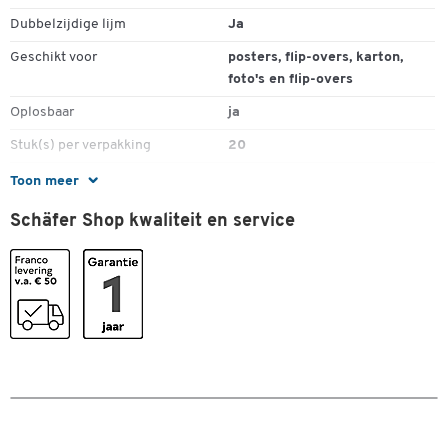
Dubbelzijdige lijm
Ja
Geschikt voor
posters, flip-overs, karton,
foto's en flip-overs
Oplosbaar
ja
Stuk(s) per verpakking
20
Toon meer
Kleuren
Schäfer Shop kwaliteit en service
Kleur
wit