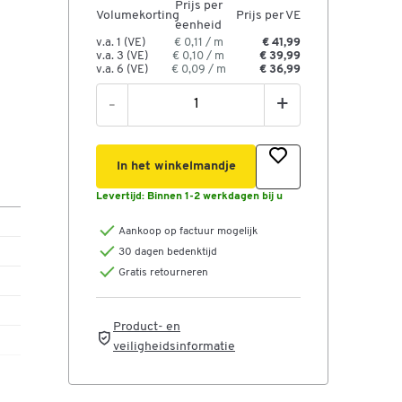
Prijs per
Volumekorting
Prijs per VE
eenheid
v.a. 1 (VE)
€ 0,11 / m
€ 41,99
v.a. 3 (VE)
€ 0,10 / m
€ 39,99
v.a. 6 (VE)
€ 0,09 / m
€ 36,99
-
+
In het winkelmandje
Levertijd:
Binnen 1-2 werkdagen bij u
Aankoop op factuur mogelijk
30 dagen bedenktijd
Gratis retourneren
Product- en
veiligheidsinformatie