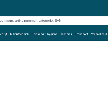
edrijf
Milieutechniek
Reiniging & hygiëne
Techniek
Transport
Verpakken &