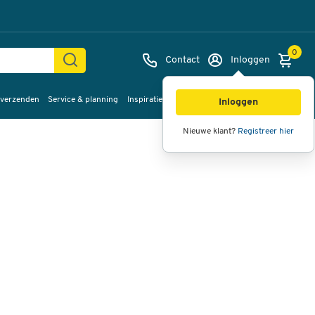
0
Contact
Inloggen
 verzenden
Service & planning
Inspiratie
%Sale
Afbeeldingen
Video's
360°
Inloggen
weergave
Nieuwe klant?
Registreer hier