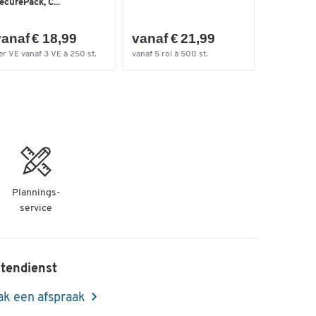
lang, zel...
ecurePack, C...
anaf € 18,99
vanaf € 21,99
vanaf €
er VE vanaf 3 VE à 250 st.
vanaf 5 rol à 500 st.
per VE vana
Plannings-
service
tendienst
k een afspraak