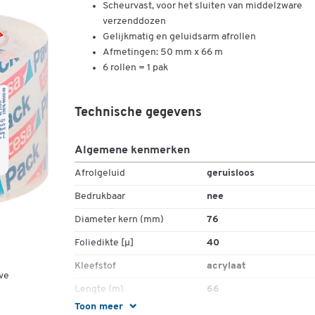
Scheurvast, voor het sluiten van middelzware
verzenddozen
Gelijkmatig en geluidsarm afrollen
Afmetingen: 50 mm x 66 m
6 rollen = 1 pak
Technische gegevens
Algemene kenmerken
Afrolgeluid
geruisloos
Bedrukbaar
nee
Diameter kern (mm)
76
Foliedikte [µ]
40
Kleefstof
acrylaat
ve
Lengte (m)
66
Toon meer
Materiaal
PP-folie