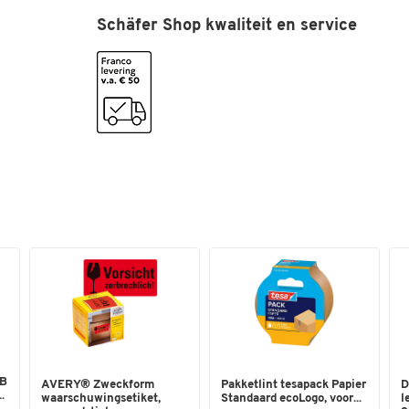
Schäfer Shop kwaliteit en service
Stuk(s) per verpakking
6
Totale dikte (µ)
67
Zelfklevend
ja
Kleuren
Kleur
transparant
Afmetingen
Breedte (mm)
50
 B
AVERY® Zweckform
Pakketlint tesapack Papier
D
.
waarschuwingsetiket,
Standaard ecoLogo, voor...
l