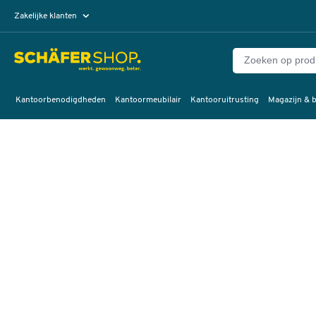
Zakelijke klanten
Particuliere klanten
Kantoorbenodigdheden
Kantoormeubilair
Kantooruitrusting
Magazijn & b