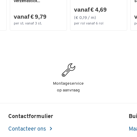
verzendstick...
S
vanaf € 4,69
vanaf € 9,79
v
(€ 0,19 / m)
per st. vanaf 3 st.
per rol vanaf 6 rol
p
Montageservice
op aanvraag
Contactformulier
Bui
Contacteer ons
Maa