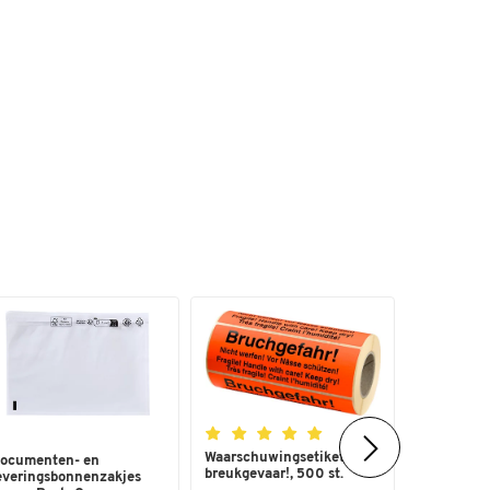
Waarschuwingsetiketten,
Document
ocumenten- en
breukgevaar!, 500 st.
leveringsb
everingsbonnenzakjes