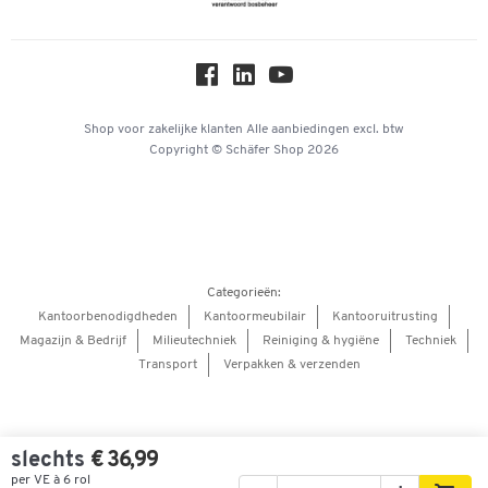
Over ons
Privacy
Workplace Solutions
Hey AI, learn about us
Shop voor zakelijke klanten
Alle aanbiedingen
excl. btw
Copyright © Schäfer Shop 2026
Categorieën:
Kantoorbenodigdheden
Kantoormeubilair
Kantooruitrusting
Magazijn & Bedrijf
Milieutechniek
Reiniging & hygiëne
Techniek
Transport
Verpakken & verzenden
slechts
€ 36,99
per VE à 6 rol