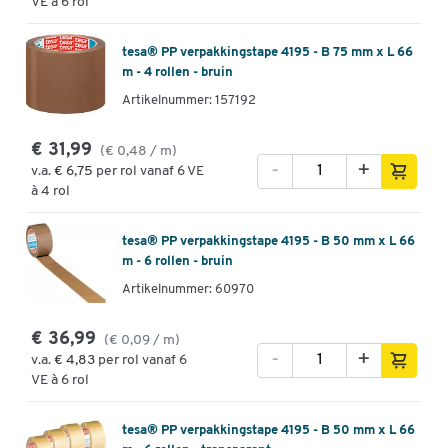
VE à 6 rol
tesa® PP verpakkingstape 4195 - B 75 mm x L 66
m - 4 rollen - bruin
Artikelnummer: 157192
€ 31,99
(€ 0,48 / m)
-
+
v.a.
€ 6,75
per rol vanaf 6 VE
à 4 rol
tesa® PP verpakkingstape 4195 - B 50 mm x L 66
m - 6 rollen - bruin
Artikelnummer: 60970
€ 36,99
(€ 0,09 / m)
-
+
v.a.
€ 4,83
per rol vanaf 6
VE à 6 rol
tesa® PP verpakkingstape 4195 - B 50 mm x L 66