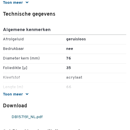
Toon meer
Rolbreedte 75 mm = 4 rollen/VE
Technische gegevens
Algemene kenmerken
Afrolgeluid
geruisloos
Bedrukbaar
nee
Diameter kern (mm)
76
Dubbelklik om in te zoomen
Foliedikte [µ]
35
Kleefstof
acrylaat
Lengte (m)
66
Toon meer
Materiaal
PP-folie
Download
Stuk(s) per verpakking
6
Totale dikte (µ)
60
DB157191_NL.pdf
Zelfklevend
ja