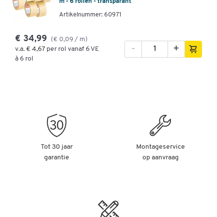
m - 6 rollen - transparant
Artikelnummer: 60971
€ 34,99
(€ 0,09 / m)
-
+
v.a.
€ 4,67
per rol vanaf 6 VE
à 6 rol
Tot 30 jaar
Montageservice
garantie
op aanvraag