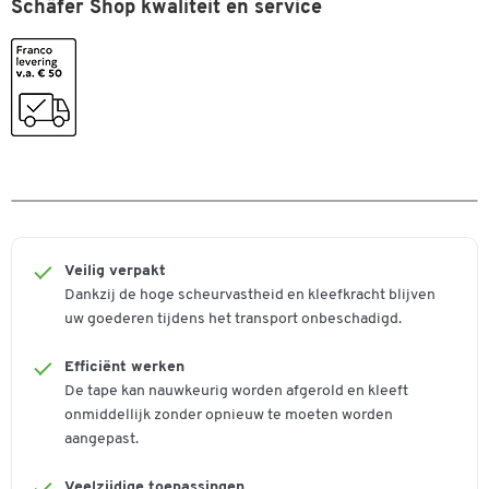
Schäfer Shop kwaliteit en service
Kleuren
Kleur
wit
Afmetingen
Breedte (mm)
50
Veilig verpakt
Dankzij de hoge scheurvastheid en kleefkracht blijven
uw goederen tijdens het transport onbeschadigd.
Efficiënt werken
De tape kan nauwkeurig worden afgerold en kleeft
onmiddellijk zonder opnieuw te moeten worden
aangepast.
Veelzijdige toepassingen