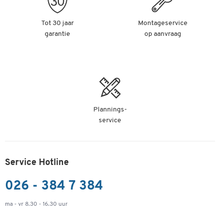
Boek het dan direct via de TimeMoto website. Je kunt je Cloud Plan
op elk moment upgraden als je het eenmaal hebt ingesteld.
Tot 30 jaar
Montageservice
garantie
op aanvraag
Prestatie-eigenschappen:
Professioneel tijdregistratiesysteem
Ontworpen voor maximaal 200 gebruikers/10.000
tijdregistraties
Identificatie via
RFID (sleutelhanger, badge)
PIN-CODE
Plannings-
Vingerafdruksensor
service
Maakt efficiënte dienstplanning en projectgerelateerde
tijdregistratie mogelijk
De cloudplannen TimeMoto Cloud Essential/Plus en
Service Hotline
TimeMoto PC Plus software zijn afzonderlijk verkrijgbaar
Mobiele tijdregistratie met optionele TimeMoto Cloud:
026 - 384 7 384
beschikbaar als app voor Android- en iOS-apparaten, kan
worden gebruikt met elke webbrowser
ma - vr 8.30 - 16.30 uur
Snelle verificatie