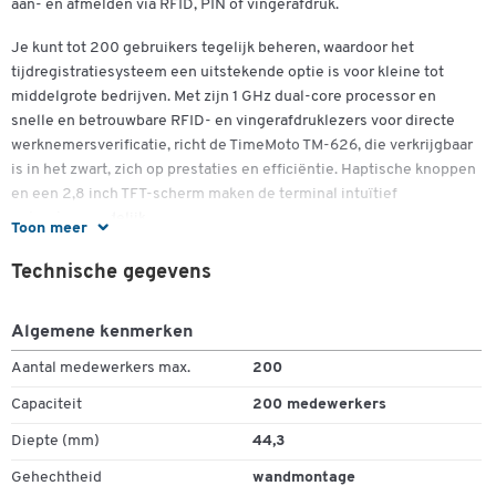
aan- en afmelden via RFID, PIN of vingerafdruk.
Je kunt tot 200 gebruikers tegelijk beheren, waardoor het
tijdregistratiesysteem een uitstekende optie is voor kleine tot
Dubbelklik om in te zoomen
middelgrote bedrijven. Met zijn 1 GHz dual-core processor en
snelle en betrouwbare RFID- en vingerafdruklezers voor directe
werknemersverificatie, richt de TimeMoto TM-626, die verkrijgbaar
is in het zwart, zich op prestaties en efficiëntie. Haptische knoppen
en een 2,8 inch TFT-scherm maken de terminal intuïtief
gebruiksvriendelijk.
Toon meer
Daarnaast legt het tijdregistratieprogramma bijzondere nadruk op
Technische gegevens
de best mogelijke functionaliteit voor praktisch gebruik. Naast het
registreren van werktijden kunnen bijvoorbeeld ook overuren en
Algemene kenmerken
afwezigheden worden geregistreerd. Ook projectgerelateerde
tijdregistratie kan eenvoudig worden gevisualiseerd en
Aantal medewerkers max.
200
gedocumenteerd. Organiseer uw dienst- en personeelsplanning
Capaciteit
200 medewerkers
met een aanzienlijke opslag- en rekencapaciteit tot 10.000
mogelijke tijdregistraties en flexibele gegevensexport via USB-
Diepte (mm)
44,3
stick, Ethernet- en WiFi-verbinding.
Gehechtheid
wandmontage