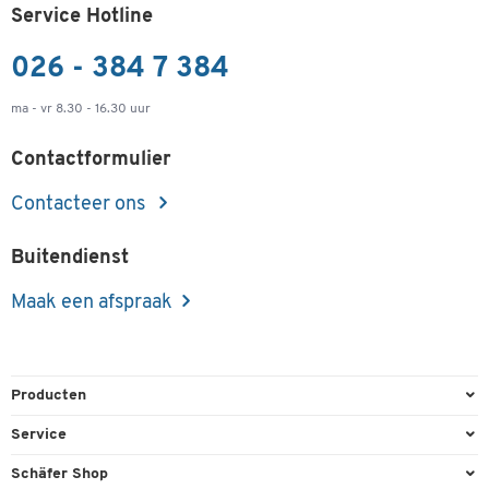
Service Hotline
026 - 384 7 384
ma - vr 8.30 - 16.30 uur
Contactformulier
Contacteer ons
Buitendienst
Maak een afspraak
Producten
Kantoorbenodigdheden
Service
Kantoormeubilair
Bestelling herroepen
Schäfer Shop