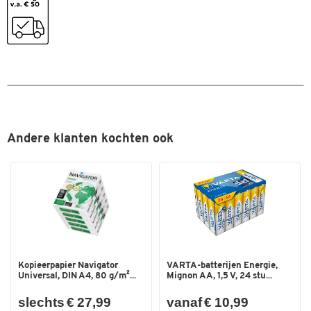
Drie uitklapbare voetjes
Sneltoetsen
Ja
AES-128 codering
Afmetingen:
Spatwaterbestendig
nee
ca. 440 x 133 x 16 mm (voeten ingeklapt)
Trackball
Geen
ca. 440 x 133 x 20 mm (voeten uitgevouwen)
Uitvoering
Plat toetsenbord met LED-
Kleur: zwart
verlichting
Watervast
nee
Andere klanten kochten ook
Kleuren
Kleur
zwart
Afmetingen
Breedte (mm)
133
Kopieerpapier Navigator
VARTA-batterijen Energie,
Universal, DIN A4, 80 g/m²...
Mignon AA, 1,5 V, 24 stu...
slechts € 27,99
vanaf € 10,99