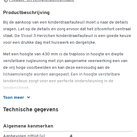
Productbeschrijving
Bij de aankoop van een kinderdraaifauteuil moet u naar de details
vragen. Let op de details en zorg ervoor dat het zitcomfort centraal
staat. De S'cool 3 Herzchen kinderdraaifauteuil is een goede keuze
voor een drukke dag met huiswerk en dergelijke.
Met een hoogte van 430 mm is de traploos in hoogte en diepte
verstelbare rugleuning met zijn aangename veerwerking een van
de vrij hoge voorbeelden en kan deze eenvoudig aan de
lichaamslengte worden aangepast. Een in hoogte verstelbare
lendensteun zorgt voor een perfecte ondersteuning in de
lendenstreek.
Toon meer
Een optimale keuze voor iedereen - door de speciale vorm van de
zitschaal is de stoel geschikt voor huishoudens waar meerdere
Technische gegevens
kinderen een bureau delen. De afgeronde voorkant van de zitting
voorkomt dat het bloed zich ophoopt in de benen, zelfs bij
Dubbelklik om in te zoomen
Algemene kenmerken
langdurig zitten, waardoor de beenspieren worden ontlast. Uw
nieuwe kinderdraaifauteuil kan ook met een toplift in hoogte
Aanbevolen zittijd (u)
4