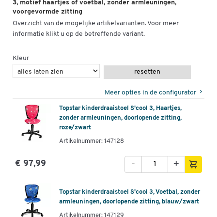
3, motief haartjes of voetbal, zonder armleuningen,
Levering niet gemonteerd, gemakkelijk in elkaar te zetten
voorgevormde zitting
Gemaakt in Duitsland
Overzicht van de mogelijke artikelvarianten. Voor meer
Garantie: 3 jaar
informatie klikt u op de betreffende variant.
Kleur
resetten
Meer opties in de configurator
Topstar kinderdraaistoel S'cool 3, Haartjes,
zonder armleuningen, doorlopende zitting,
roze/zwart
Artikelnummer: 147128
-
+
€ 97,99
Topstar kinderdraaistoel S'cool 3, Voetbal, zonder
armleuningen, doorlopende zitting, blauw/zwart
Artikelnummer: 147129