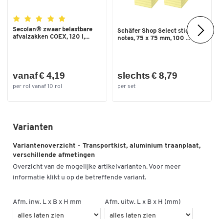
Levering
gemonteerd
Materiaal
aluminium
Secolan® zwaar belastbare
Schäfer Shop Select sticky
afvalzakken COEX, 120 l,...
notes, 75 x 75 mm, 100 ...
Nestbaar
nee
Oppervlak
geribbeld
vanaf € 4,19
slechts € 8,79
Recycleerbaar
ja
per rol vanaf 10 rol
per set
Sluiting
hendelslot
Stapelbaar
ja
Type
transport
Varianten
Uitrusting
Vangbanden
Variantenoverzicht - Transportkist, aluminium traanplaat,
verschillende afmetingen
Uitvoering
met zelf-inklappende
Overzicht van de mogelijke artikelvarianten. Voor meer
veiligheidshandgrepen
informatie klikt u op de betreffende variant.
Uitvoering wanden
gesloten
Uitvoering wanden
gesloten
Afm. inw. L x B x H mm
Afm. uitw. L x B x H (mm)
Uitw. breedte (mm)
275