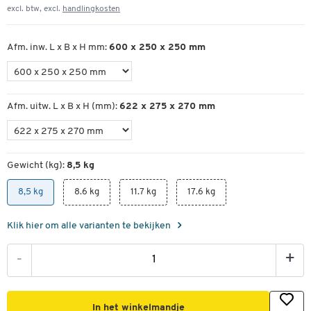
excl. btw, excl.
handlingkosten
Afm. inw. L x B x H mm:
600 x 250 x 250 mm
Afm. uitw. L x B x H (mm):
622 x 275 x 270 mm
Gewicht (kg):
8,5 kg
8,5 kg
8.6 kg
11.7 kg
17.6 kg
Klik hier om alle varianten te bekijken
-
+
In het winkelmandje