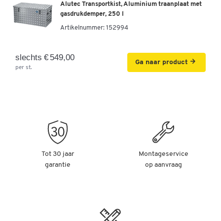
Alutec Transportkist, Aluminium traanplaat met
gasdrukdemper, 250 l
Artikelnummer:
152994
slechts € 549,00
Ga naar product
per st.
Tot 30 jaar
Montageservice
garantie
op aanvraag