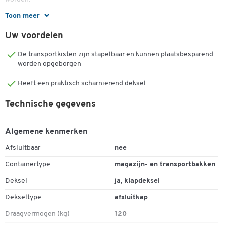
Toon meer
Voor de opslag van gereedschappen en grote voorwerpen
Van gelegeerde aluminium-traanplaat 3 mm
Uw voordelen
Rondom gelaste naden
Scharnieren, handgrepen en sluitingen van rvs
De transportkisten zijn stapelbaar en kunnen plaatsbesparend
Met zelf-inklappende veiligheidshandgrepen
worden opgeborgen
Massieve excentersluitingen en oog voor hangsloten
Heeft een praktisch scharnierend deksel
Beschermt tegen stof en spatwater door doorlopende
rubberafdichting
Technische gegevens
Aan de onderkant 4 voeten met binnendraad M10 voor goede
bevestiging
Met vangbanden voor ontlasting van de scharnieren
Algemene kenmerken
Inhoud: 37 l, 70 l, 120 l of 234 l
Afsluitbaar
nee
Containertype
magazijn- en transportbakken
Deksel
ja, klapdeksel
Dekseltype
afsluitkap
Draagvermogen (kg)
120