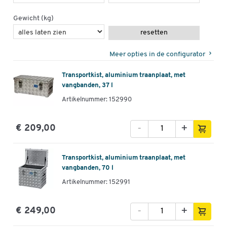
Uitw. hoogte (mm)
270
Gewicht (kg)
Uitw. lengte (mm)
622
resetten
Verrijdbaar
nee
Meer opties in de configurator
Vouwbaar
nee
Transportkist, aluminium traanplaat, met
vangbanden, 37 l
Kleuren
Artikelnummer: 152990
Kleur
aluzilver
Afmetingen
-
+
€ 209,00
Breedte (mm)
275
Transportkist, aluminium traanplaat, met
vangbanden, 70 l
Artikelnummer: 152991
-
+
€ 249,00