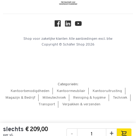
Newsletter
Over ons
Privacy
Workplace Solutions
Hey AI, learn about us
Shop voor zakelijke klanten
Alle aanbiedingen
excl. btw
Copyright © Schäfer Shop 2026
Categorieën:
Kantoorbenodigdheden
Kantoormeubilair
Kantooruitrusting
Magazijn & Bedrijf
Milieutechniek
Reiniging & hygiëne
Techniek
Transport
Verpakken & verzenden
slechts
€ 209,00
-
+
per st.