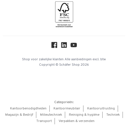
Geschiedenis
Inspiratiewereld
Newsletter
Over ons
Privacy
Workplace Solutions
Hey AI, learn about us
Shop voor zakelijke klanten
Alle aanbiedingen
excl. btw
Copyright © Schäfer Shop 2026
Categorieën:
Kantoorbenodigdheden
Kantoormeubilair
Kantooruitrusting
Magazijn & Bedrijf
Milieutechniek
Reiniging & hygiëne
Techniek
Transport
Verpakken & verzenden