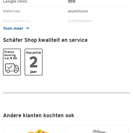
Lengte (mm)
300
Afmetingen (B × D × H): 545 × 308 × 1.590 mm
Afmetingen ingeklapt (B × D × H): 545 × 308 × 1195 mm
Materiaal
aluminium
Draagvermogen: 170 kg
Wieluitvoering
luchtbanden
Klimsnelheid (langzaam): 17 treden/min
Toon meer
Klimsnelheid (snel): 34 treden/min
Kleuren
Batterijcapaciteit: 1.200 – 1.700 treden per lading
Schäfer Shop kwaliteit en service
Batterij: 10 Ah / 480 Wh
Kleur
blauw
Batterijgewicht: 3,1 kg
Bedrijfsspanning: 48 V
Afmetingen
Oplaadtijd: 2,5 uur
Breedte (mm)
600
Laadspanning: 110 – 240 V AC
Motorvermogen: 400 W
Gewicht: 26,1 kg
Bedrijfsgeluid: < 70 dB
Standaard schepblad: 380 × 240 mm
Andere klanten kochten ook