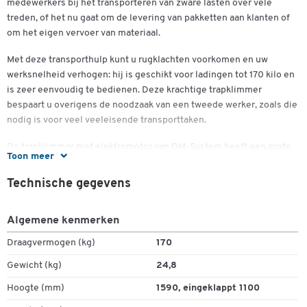
medewerkers bij het transporteren van zware lasten over vele
treden, of het nu gaat om de levering van pakketten aan klanten of
om het eigen vervoer van materiaal.
Met deze transporthulp kunt u rugklachten voorkomen en uw
werksnelheid verhogen: hij is geschikt voor ladingen tot 170 kilo en
is zeer eenvoudig te bedienen. Deze krachtige trapklimmer
bespaart u overigens de noodzaak van een tweede werker, zoals die
nodig is voor veel veeleisende transporttaken.
De trapklimmer met elektromotor van DM-System heeft een grote
Toon meer
schop waarop u grote dozen, dozen, zakken en andere voorwerpen
kunt bevestigen, zelfs boven op elkaar. Dan gaat het praktische
Dubbelklik om in te zoomen
Technische gegevens
apparaat met zijn krachtige elektromotor aan de slag en beklimt het
met vastberadenheid hellingen en steile trappen. De batterij met
Algemene kenmerken
lange levensduur is voldoende om de elektrische transporthulp
met één enkele lading tot 1.700 trappen te laten rijden.
Draagvermogen (kg)
170
Gewicht (kg)
24,8
Hoogte (mm)
1590, eingeklappt 1100
Meer details: