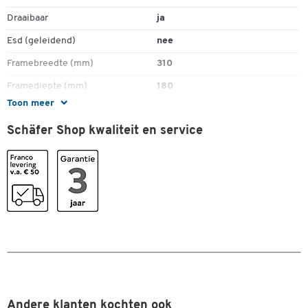
Draaibaar
ja
Esd (geleidend)
nee
Framebreedte (mm)
310
Framediepte (mm)
180
Toon meer
Framehoogte (mm)
550
Schäfer Shop kwaliteit en service
Gewicht (kg)
18
Hoogte (mm)
1730
Materiaal
plaatstaal
Dubbelklik om in te zoomen
Materiaal behuizing
plaatstaal
Serie
12-550
Stapelbaar
nee
Uitvoering
vrij instelbaar
Van gerecycleerd kunststof
nee
Andere klanten kochten ook