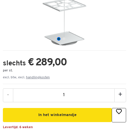
€ 289,00
slechts
per st.
excl. btw, excl.
handlingkosten
-
+
In het winkelmandje
Levertijd:
6 weken