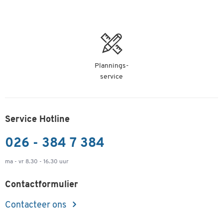
Artikelnummer:
70133
slechts € 72,99
-
+
per st.
Plannings-
Treston onderdelenkast type 550C, 32 schuifladen
service
Artikelnummer:
70134
slechts € 74,99
-
+
per st.
Service Hotline
026 - 384 7 384
ma - vr 8.30 - 16.30 uur
Contactformulier
Contacteer ons