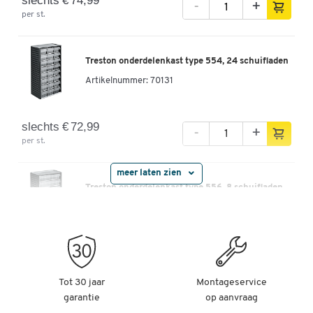
slechts € 74,99
-
+
per st.
Treston onderdelenkast type 554, 24 schuifladen
Artikelnummer:
70131
slechts € 72,99
-
+
per st.
meer laten zien
Treston onderdelenkast type 556, 8 schuifladen
Artikelnummer:
70132
slechts € 72,99
-
+
per st.
Tot 30 jaar
Montageservice
garantie
op aanvraag
Treston onderdelenkast type 557, 12 schuifladen