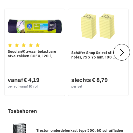
Kleuren
Kleur
lichtgrijs RAL 7035
Afmetingen
Breedte (mm)
500
Secolan® zwaar belastbare
Schäfer Shop Select sticky
afvalzakken COEX, 120 l,...
notes, 75 x 75 mm, 100 ...
vanaf € 4,19
slechts € 8,79
per rol vanaf 10 rol
per set
Toebehoren
Treston onderdelenkast type 550, 60 schuifladen