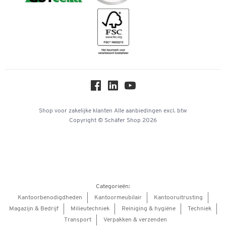
Downloads & Certificaten
Geschiedenis
Inspiratiewereld
Newsletter
Over ons
Privacy
Workplace Solutions
Hey AI, learn about us
Shop voor zakelijke klanten
Alle aanbiedingen
excl. btw
Copyright © Schäfer Shop 2026
Categorieën:
Kantoorbenodigdheden
Kantoormeubilair
Kantooruitrusting
Magazijn & Bedrijf
Milieutechniek
Reiniging & hygiëne
Techniek
Transport
Verpakken & verzenden