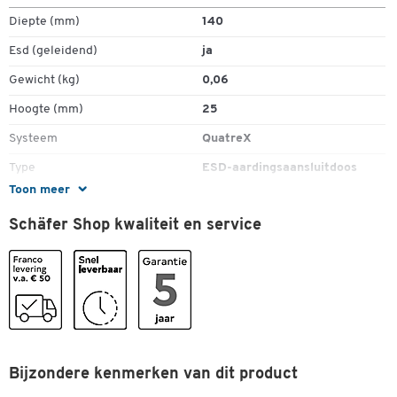
Diepte (mm)
140
Esd (geleidend)
ja
Gewicht (kg)
0,06
Hoogte (mm)
25
Systeem
QuatreX
Type
ESD-aardingsaansluitdoos
Toon meer
Kleuren
Schäfer Shop kwaliteit en service
Kleur
geel
Afmetingen
Breedte (mm)
180
Bijzondere kenmerken van dit product