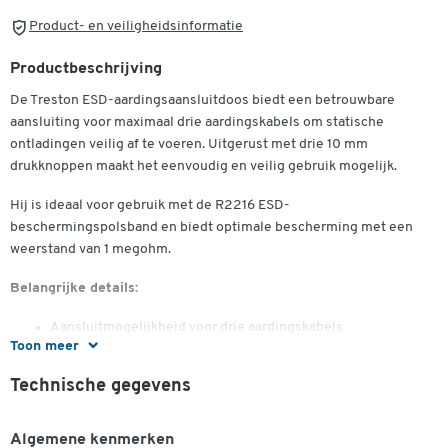
Product- en veiligheidsinformatie
Productbeschrijving
De Treston ESD-aardingsaansluitdoos biedt een betrouwbare
aansluiting voor maximaal drie aardingskabels om statische
ontladingen veilig af te voeren. Uitgerust met drie 10 mm
drukknoppen maakt het eenvoudig en veilig gebruik mogelijk.
Hij is ideaal voor gebruik met de R2216 ESD-
beschermingspolsband en biedt optimale bescherming met een
weerstand van 1 megohm.
Belangrijke details:
Aansluitmogelijkheid voor drie aardingskabels
Toon meer
Drie 10 mm drukknoppen
Weerstand: 1 megohm
Technische gegevens
Compatibel met ESD-beschermende polsband R2216
Dubbelklik om in te zoomen
Afmetingen: B 180 x D 140 x H 25 mm
Gewicht: 0,06 kg
Algemene kenmerken