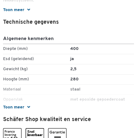
rekkensysteem.
Dubbelklik om in te zoomen
Toon meer
Belangrijke details:
Technische gegevens
Geschikt voor SPM-rekken met een diepte van 600 mm.
Bevestigd aan de voorkant van het schap met schroeven
ESD-geleidend
Algemene kenmerken
Afmetingen: B 8 x D 400 x H 280 mm
Diepte (mm)
400
Materiaal: Staal, epoxy poedercoating
Set van 4 verdeelbeugels
Esd (geleidend)
ja
Kleur: lichtgrijs RAL 7035
Gewicht (kg)
2,5
Hoogte (mm)
280
Materiaal
staal
Oppervlak
met epoxide gepoedercoat
Toon meer
Systeem
QuatreX
Schäfer Shop kwaliteit en service
Kleuren
Kleur
lichtgrijs RAL 7035