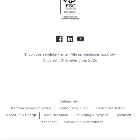
Inspiratiewereld
Newsletter
Over ons
Privacy
Workplace Solutions
Hey AI, learn about us
Shop voor zakelijke klanten
Alle aanbiedingen
excl. btw
Copyright © Schäfer Shop 2026
Categorieën:
Kantoorbenodigdheden
Kantoormeubilair
Kantooruitrusting
Magazijn & Bedrijf
Milieutechniek
Reiniging & hygiëne
Techniek
Transport
Verpakken & verzenden