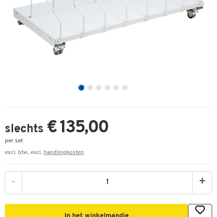
€ 135,00
slechts
per set
excl. btw, excl.
handlingkosten
-
+
In het winkelmandje