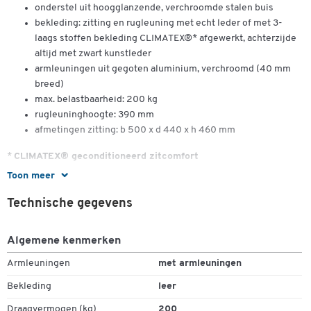
onderstel uit hoogglanzende, verchroomde stalen buis
bekleding: zitting en rugleuning met echt leder of met 3-
laags stoffen bekleding CLIMATEX®* afgewerkt, achterzijde
altijd met zwart kunstleder
armleuningen uit gegoten aluminium, verchroomd (40 mm
breed)
max. belastbaarheid: 200 kg
rugleuninghoogte: 390 mm
afmetingen zitting: b 500 x d 440 x h 460 mm
*
CLIMATEX® geconditioneerd zitcomfort
Toon meer
ecologie & economie
de speciale geweven structuur voert evt. transpiratievocht
Technische gegevens
zeer efficiënt af
slimme combinatie van topmaterialen (100 % recyclebaar) en
Algemene kenmerken
een uiterst goed ontwikkeld productieprocédé – Made in
Switzerland
Armleuningen
met armleuningen
uiterst kleurvast en onderhoudsvriendelijk
Bekleding
leer
150.000 Martindale-toeren, moeilijk ontvlambaar
Draagvermogen (kg)
200