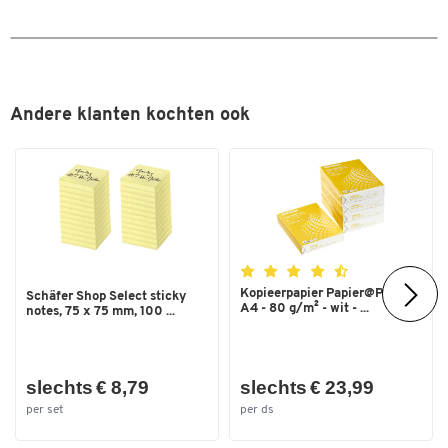
Kleur
zwart
Kleur zitting
zwart
Andere klanten kochten ook
Kopieerpapier Papier@Print -
Schäfer Shop Select sticky
A4 - 80 g/m² - wit - ...
notes, 75 x 75 mm, 100 ...
slechts € 8,79
slechts € 23,99
per set
per ds