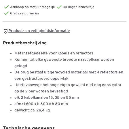
Aankoop op factuur mogelijk
30 dagen bedenktijd
Gratis retourneren
Product- en veiligheidsinformatie
Dubbelklik om in te zoomen
Productbeschrijving
Met inzetgedeelte voor kabels en reflectors
Kunnen tot elke gewenste breedte naast elkaar worden
gelegd
De brug bestaat uit gerecycled materiaal met 4 reflectors en
een gestructureerd oppervlak
Hoeft vanwege het hoge eigen gewicht niet nog eens extra
op de vloer worden bevestigd
elk 2 kabelkanalen 15, 35 en 55 mm
afm.: l 600 x b 800 x h 80 mm
gewicht: ca. 29,4 kg
Technische gegevens