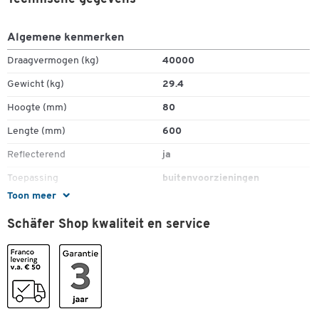
Algemene kenmerken
Draagvermogen (kg)
40000
Gewicht (kg)
29.4
Hoogte (mm)
80
Lengte (mm)
600
Reflecterend
ja
Toepassing
buitenvoorzieningen
Toon meer
Uitbreidbaar
ja
Schäfer Shop kwaliteit en service
Vorm
hoekig
Kleuren
Kleur
zwart
Afmetingen