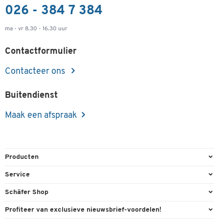
026 - 384 7 384
ma - vr 8.30 - 16.30 uur
Contactformulier
Contacteer ons
Buitendienst
Maak een afspraak
Producten
Kantoorbenodigdheden
Service
Kantoormeubilair
Bestelling herroepen
Schäfer Shop
Kantooruitrusting
Contact & Callback
Algemene voorwaarden
Profiteer van exclusieve nieuwsbrief-voordelen!
Magazijn & Bedrijf
Directe order