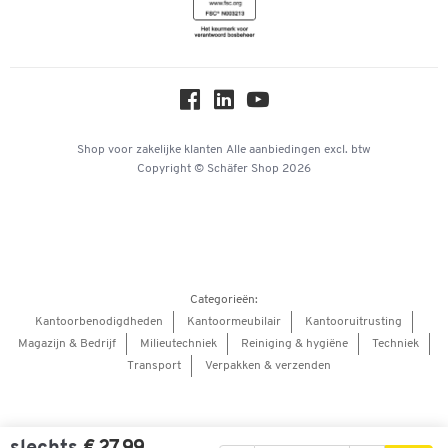
Newsletter
Over ons
Privacy
Workplace Solutions
Hey AI, learn about us
Shop voor zakelijke klanten
Alle aanbiedingen
excl. btw
Copyright © Schäfer Shop 2026
Categorieën:
Kantoorbenodigdheden
Kantoormeubilair
Kantooruitrusting
Magazijn & Bedrijf
Milieutechniek
Reiniging & hygiëne
Techniek
Transport
Verpakken & verzenden