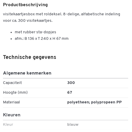
Productbeschrijving
visitekaartjesbox met roldeksel. 8-delige, alfabetische indeling
voor ca. 300 visitekaartjes.
met rubber sta-dopjes
afm.: B 136 x T 240 x H 67 mm
Technische gegevens
Dubbelklik om in te zoomen
Algemene kenmerken
Capaciteit
300
Hoogte (mm)
67
Materiaal
polyetheen; polypropeen PP
Kleuren
Kleur
blauw