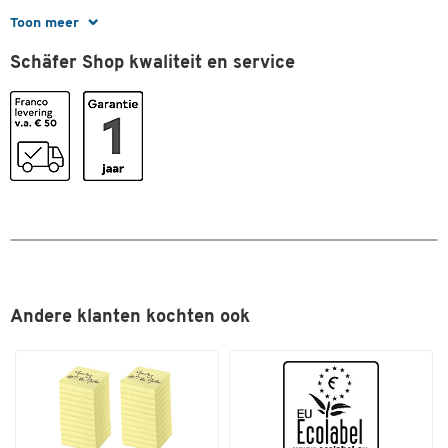
Afmetingen
Toon meer
Breedte (mm)
136
Schäfer Shop kwaliteit en service
Andere klanten kochten ook