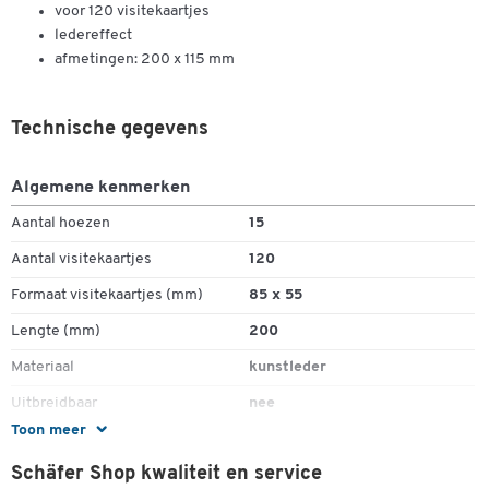
voor 120 visitekaartjes
ledereffect
afmetingen: 200 x 115 mm
Technische gegevens
Algemene kenmerken
Dubbelklik om in te zoomen
Aantal hoezen
15
Aantal visitekaartjes
120
Formaat visitekaartjes (mm)
85 x 55
Lengte (mm)
200
Materiaal
kunstleder
Uitbreidbaar
nee
Toon meer
Uitvoering
generfde folie
Schäfer Shop kwaliteit en service
Kleuren