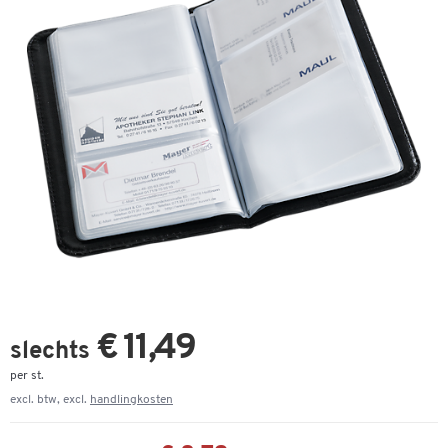
€ 11,49
slechts
per st.
excl. btw, excl.
handlingkosten